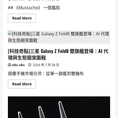
## 《Mustache》 一個尷尬
Read
Read More
more
about
尷
尬
青
春
期，
小
[科技奇點]三星 Galaxy Z Fold8 雙旗艦登場：AI 代
鬍
子
理與生態圈突圍戰
煩
惱！
n8n n8n
2026 年 7 月 28 日
男
孩
摺疊手機市場分流：從單一旗艦到雙機布
的
成
長
Read
Read More
史
more
詩，
about
Mustache，
[科
笑
技
中
奇
帶
點]
淚。
三
星
Galaxy