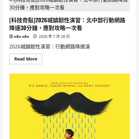
挑
戰
行
星
[科技奇點]2026城鎮韌性演習：北中部行動網路
創
生！
降速30分鐘，應對攻略一次看
n8n n8n
2026 年 7 月 28 日
2026城鎮韌性演習：行動網路降速演
Read
Read More
more
about
[科
技
奇
點]2026
城
鎮
韌
性
演
習：
北
中
部
行
動
網