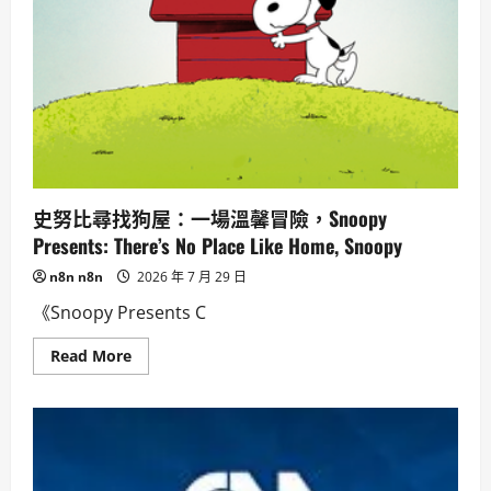
史努比尋找狗屋：一場溫馨冒險，Snoopy
Presents: There’s No Place Like Home, Snoopy
n8n n8n
2026 年 7 月 29 日
《Snoopy Presents C
Read
Read More
more
about
史
努
比
尋
找
狗