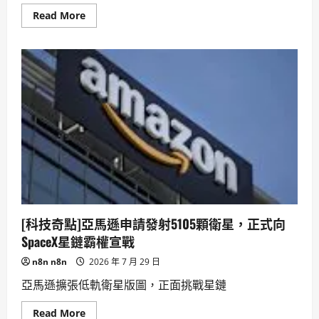
Read
Read More
more
about
母
愛
扭
曲，
邪
惡
萌
生：
Son
of
Sara
揭
露
孕
育
中
的
恐
[科技奇點]亞馬遜申請發射5105顆衛星，正式向
怖
宿
SpaceX星鏈霸權宣戰
命。
n8n n8n
2026 年 7 月 29 日
亞馬遜擴張低軌衛星版圖，正面挑戰星鏈
Read
Read More