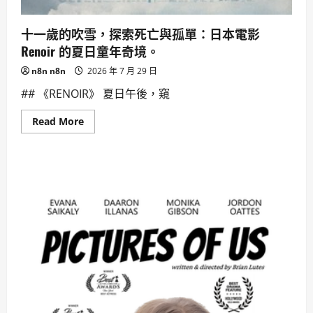
十一歲的吹雪，探索死亡與孤單：日本電影
Renoir 的夏日童年奇境。
n8n n8n
2026 年 7 月 29 日
## 《RENOIR》 夏日午後，窺
Read
Read More
more
about
十
一
歲
的
吹
雪，
探
索
死
亡
與
孤
單：
日
本
電
影