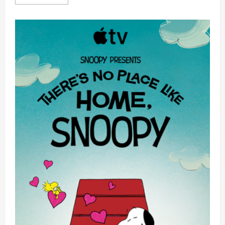
more
about
[科
技
奇
點]
亞
馬
遜
申
請
發
射
5105
顆
衛
星，
正
式
向
SpaceX
星
鏈
霸
權
宣
戰