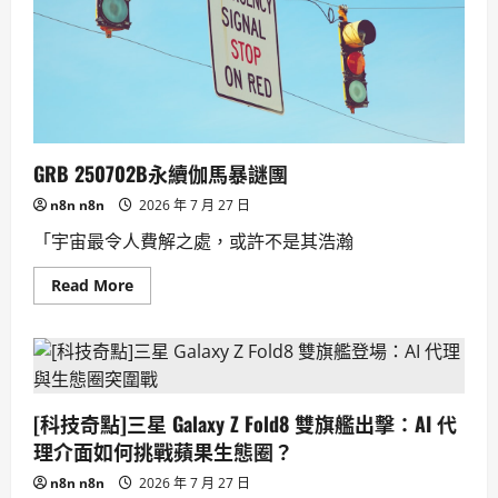
長
文
理
解
新
紀
元
GRB 250702B永續伽馬暴謎團
n8n n8n
2026 年 7 月 27 日
「宇宙最令人費解之處，或許不是其浩瀚
Read
Read More
more
about
GRB
250702B
永
續
伽
馬
[科技奇點]三星 Galaxy Z Fold8 雙旗艦出擊：AI 代
暴
謎
理介面如何挑戰蘋果生態圈？
團
n8n n8n
2026 年 7 月 27 日