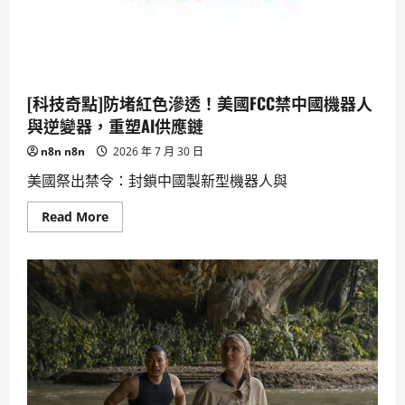
[科技奇點]防堵紅色滲透！美國FCC禁中國機器人
與逆變器，重塑AI供應鏈
n8n n8n
2026 年 7 月 30 日
美國祭出禁令：封鎖中國製新型機器人與
Read
Read More
more
about
[科
技
奇
點]
防
堵
紅
色
滲
透！
美
國