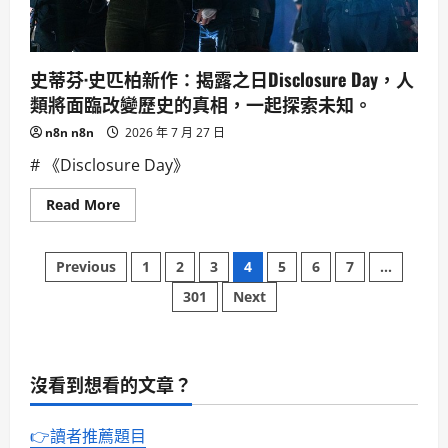
態
圈
如
何
搶
史蒂芬·史匹柏新作：揭露之日Disclosure Day，人
攻
蘋
類將面臨改變歷史的真相，一起探索未知。
果
用
n8n n8n
2026 年 7 月 27 日
戶？
# 《Disclosure Day》
Read
Read More
more
about
史
文
蒂
Previous
1
2
3
4
5
6
7
...
芬
·
301
Next
章
史
匹
柏
分
新
作：
揭
沒看到想看的文章？
頁
露
之
日
Disclosure
👉讀者推薦題目
Day，