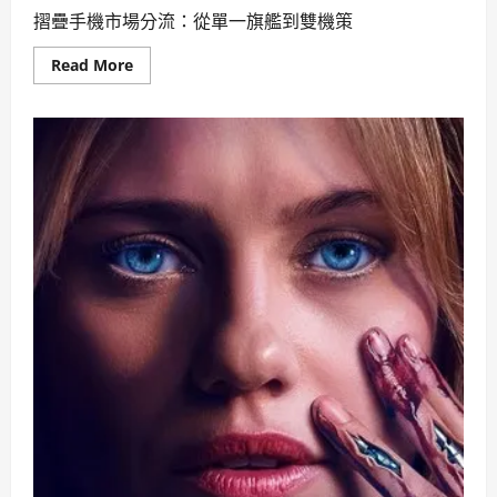
摺疊手機市場分流：從單一旗艦到雙機策
Read
Read More
more
about
[科
技
奇
點]
三
星
Galaxy
Z
Fold8
雙
旗
艦
出
擊：
AI
代
理
介
面
如
何
挑
戰
蘋
果