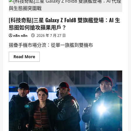
師
的
悲
傷
[科技奇點]三星 Galaxy Z Fold8 雙旗艦登場：AI 生
與
AI
態圈如何搶攻蘋果用戶？
的
渴
n8n n8n
2026 年 7 月 27 日
望：
Soulm8te，
摺疊手機市場分流：從單一旗艦到雙機布
科
技
倫
Read
Read More
理
more
的
about
驚
[科
悚
技
愛
奇
情
點]
故
三
事。
星
Galaxy
Z
Fold8
雙
旗
艦
登
場：
AI
生