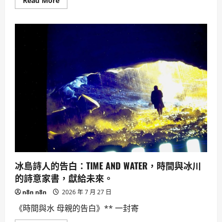
Read More
麗
more
背
about
後
[科
的
技
秘
奇
密。
點]2026
年
8
月
北
中
部
網
路
降
速
演
練：
避
開
台
股、
提
冰島詩人的告白：TIME AND WATER，時間與冰川
升
韌
的詩意家書，獻給未來。
性
懶
n8n n8n
2026 年 7 月 27 日
人
包
《時間與水 母親的告白》** 一封寄