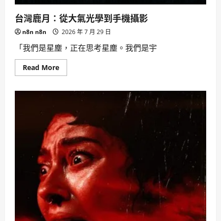
台灣鹿月：從大氣光學到手機攝影
n8n n8n
2026 年 7 月 29 日
「我們是星塵，正在思考星塵。我們是宇
Read
Read More
more
about
台
灣
鹿
月：
從
大
氣
光
學
到
手
機
攝
影