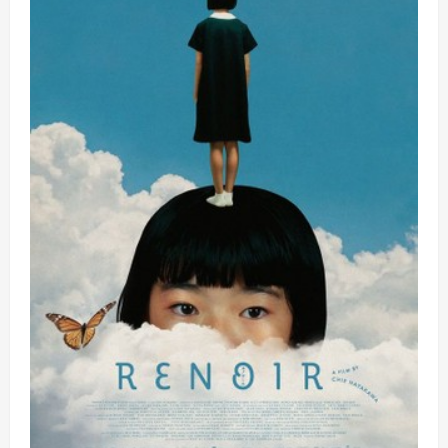
子
公
司
遭
駭
客
攻
擊，
跨
國
製
造
業
資
安
韌
性
面
臨
考
驗