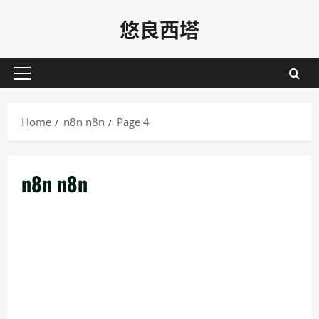
Skip
悠良西塔
to
content
Primary
Menu
Home
n8n n8n
Page 4
n8n n8n