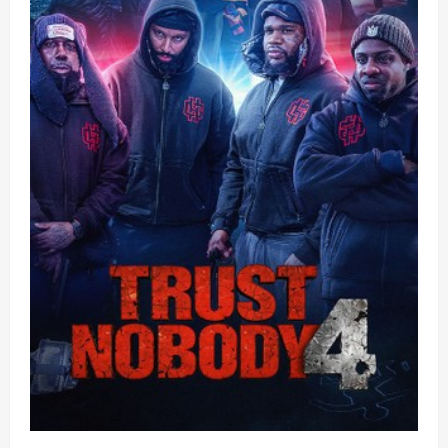
變
求
生
遊
戲，
與
**The
Devil’s
Mouth**
對
決