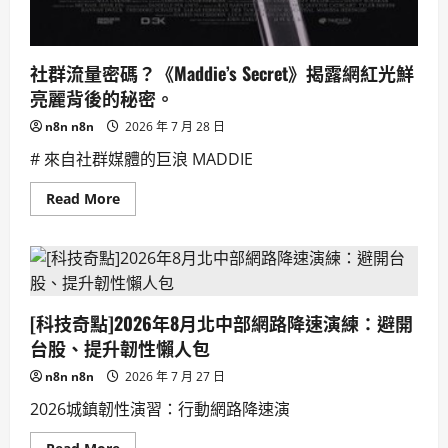
社群流量密碼？《Maddie’s Secret》揭露網紅光鮮
亮麗背後的秘密。
n8n n8n
2026 年 7 月 28 日
# 來自社群媒體的巨浪 MADDIE
Read
Read More
more
about
社
群
流
量
密
碼？
[科技奇點]2026年8月北中部網路降速演練：避開
《Maddie’s
Secret》
台股、提升韌性懶人包
揭
露
n8n n8n
2026 年 7 月 27 日
網
紅
2026城鎮韌性演習：行動網路降速演
光
鮮
亮
Read