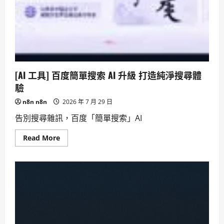
考
驗
[AI 工具] 百度簡單搜索 AI 升級 打造純淨搜尋體
驗
n8n n8n
2026 年 7 月 29 日
告別搜尋雜訊，百度「簡單搜索」AI
Read
Read More
more
about
[AI
工
具]
百
度
簡
單
搜
索
AI