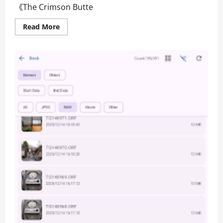
《The Crimson Butte
Read
Read More
more
about
兄
妹
愛
恨
交
織，
命
運
掙
扎：
Pictures
of
Us
揭
開
黑
暗
真
相