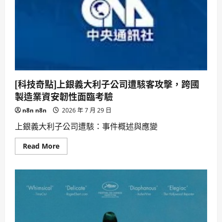
屋：
一
場
溫
馨
冒
險，
Snoopy
Presents:
There’s
No
Place
[科技奇點]上銀義大利子公司遭駭客攻擊，跨國
Like
Home,
製造業資安韌性面臨考驗
Snoopy
n8n n8n
2026 年 7 月 29 日
上銀義大利子公司遭駭：事件概述與應變
Read
Read More
more
about
[科
技
奇
點]
上
銀
義
大
利