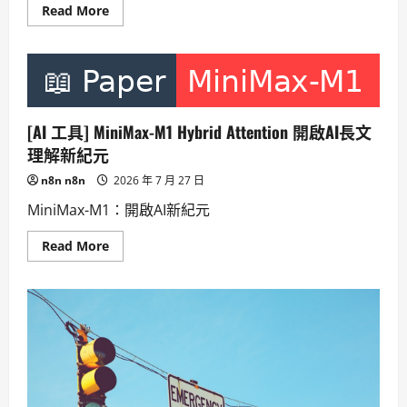
Read
Read More
more
about
冰
島
詩
人
的
告
白：
[AI 工具] MiniMax-M1 Hybrid Attention 開啟AI長文
TIME
AND
理解新紀元
WATER，
時
n8n n8n
2026 年 7 月 27 日
間
與
MiniMax-M1：開啟AI新紀元
冰
川
的
Read
Read More
詩
more
意
about
家
[AI
書，
工
獻
具]
給
MiniMax-
未
M1
來。
Hybrid
Attention
開
啟
AI