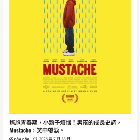
路
降
速
30
分
鐘，
應
對
攻
略
一
次
看
尷尬青春期，小鬍子煩惱！男孩的成長史詩，
Mustache，笑中帶淚。
n8n n8n
2026 年 7 月 28 日