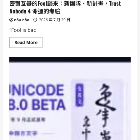
密爾瓦基的Fool歸來：新團隊、新計畫，Trust
Nobody 4 命運的考驗
n8n n8n
2026 年 7 月 29 日
“Fool is bac
Read
Read More
more
about
密
爾
瓦
基
的
Fool
歸
來：
新
團
隊、
新
計
畫，
Trust
Nobody
4
命
運
的