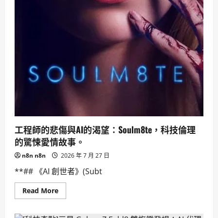
生
態
圈？
工程師的悲傷與AI的渴望：Soulm8te，科技倫理
的驚悚愛情故事。
n8n n8n
2026 年 7 月 27 日
**## 《AI 創世者》(Subt
Read
Read More
more
about
工
程