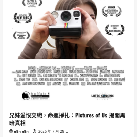
Renoir
的
夏
日
童
年
奇
境。
兄妹愛恨交織，命運掙扎：Pictures of Us 揭開黑
暗真相
n8n n8n
2026 年 7 月 28 日