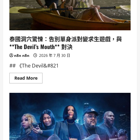
FCC
禁
中
國
機
器
人
與
逆
泰國洞穴驚悚：告別單身派對變求生遊戲，與
變
器，
**The Devil’s Mouth** 對決
重
塑
n8n n8n
2026 年 7 月 30 日
AI
供
## 《The Devil&#821
應
鏈
Read
Read More
more
about
泰
國
洞
穴
驚
悚：
告
別
單
身
派
對