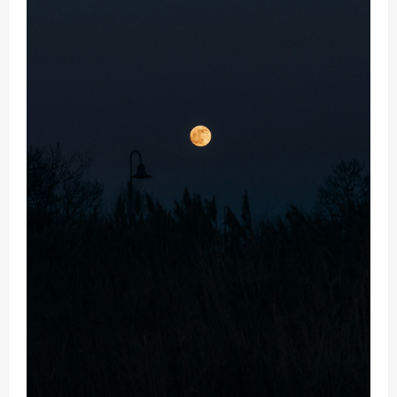
升
級
打
造
純
淨
搜
尋
體
驗