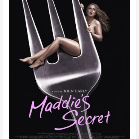
Z
Fold8
雙
旗
艦
登
場：
AI
代
理
與
生
態
圈
突
圍
戰