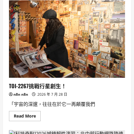
工
具]
A01
個
人
化
AI
新
聞
助
理
告
別
資
訊
爆
炸
TOI-2267挑戰行星創生！
n8n n8n
2026 年 7 月 28 日
「宇宙的深邃，往往在於它一再顛覆我們
Read
Read More
more
about
TOI-
2267