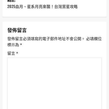
Next:
t
2025血月、星系月亮來襲！台灣賞星攻略
n
a
發佈留言
v
發佈留言必須填寫的電子郵件地址不會公開。
必填欄位
標示為
*
i
留言
*
g
a
t
i
o