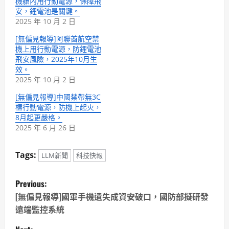
機艙內用行動電源，保障飛
安，鋰電池是關鍵。
2025 年 10 月 2 日
[無偏見報導]阿聯酋航空禁
機上用行動電源，防鋰電池
飛安風險，2025年10月生
效。
2025 年 10 月 2 日
[無偏見報導]中國禁帶無3C
標行動電源，防機上起火，
8月起更嚴格。
2025 年 6 月 26 日
Tags:
LLM新聞
科技快報
P
Previous:
o
[無偏見報導]國軍手機遺失成資安破口，國防部擬研發
遠端監控系統
s