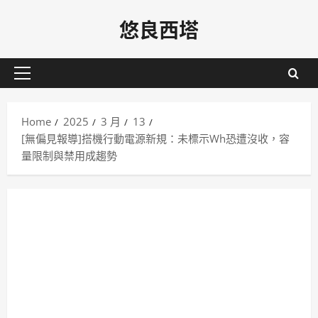
Skip
悠良西塔
to
content
Primary
Menu
Home
2025
3 月
13
[無偏見報導]搭機行動電源新規：未標示Wh恐遭沒收，容
量限制與禁用成趨勢