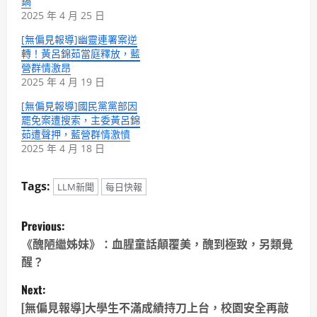
鍋
2025 年 4 月 25 日
[無偏見報導]幽靈連署案逆
轉！黃呂錦茹當庭釋放，藍
營群情激昂
2025 年 4 月 19 日
[無偏見報導]國民黨黨部因
罷免案遭搜索，主委黃呂錦
茹遭聲押，藍營群情激憤
2025 年 4 月 18 日
Tags:
LLM新聞
每日快報
P
Previous:
o
《醜陋繼姊妹》：血腥童話顛覆美，醜到極致，另類覺
醒？
s
Next:
t
[無偏見報導]大學生不滿成績持刀上台，校園安全再敲