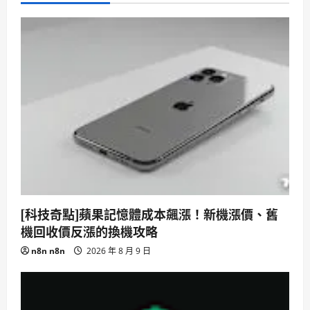
[科技奇點]蘋果記憶體成本飆漲！新機漲價、舊
機回收價反漲的換機攻略
n8n n8n
2026 年 8 月 9 日