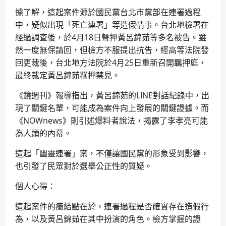
據了解，這起案件源於國民黨台北市黨部在連署過程
中，疑似出現「死亡連署」等造假情事。台北地檢署在
經過調查後，於4月18日聲押黃呂錦茹等多名被告。雖
然一度無保請回，但檢方不服提出抗告，經高等法院發
回更裁後，台北地方法院於4月25日重新召開羈押庭，
最終裁定黃呂錦茹羈押禁見。
《鏡週刊》報導指出，黃呂錦茹的LINE對話紀錄中，出
現了關鍵名單，可能成為案件向上發展的關鍵證據。而
《NOWnews》則引述爆料者說法，揭露了李孝亮可能
為人頭的內幕。
這起「幽靈連署」案，不僅讓國民黨的形象受到影響，
也引發了民眾對於選舉公正性的質疑。
個人心得：
這起案件的癥結點在於，連署過程是否確實存在造假行
為，以及黃呂錦茹在其中扮演的角色。檢方掌握的證