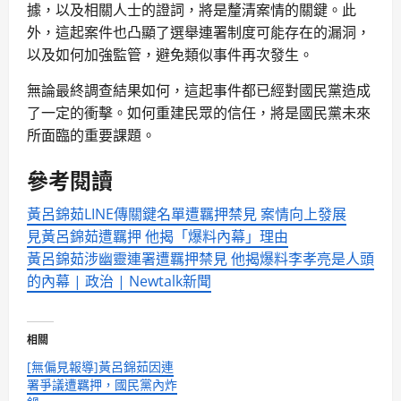
據，以及相關人士的證詞，將是釐清案情的關鍵。此
外，這起案件也凸顯了選舉連署制度可能存在的漏洞，
以及如何加強監管，避免類似事件再次發生。
無論最終調查結果如何，這起事件都已經對國民黨造成
了一定的衝擊。如何重建民眾的信任，將是國民黨未來
所面臨的重要課題。
參考閱讀
黃呂錦茹LINE傳關鍵名單遭羈押禁見 案情向上發展
見黃呂錦茹遭羈押 他揭「爆料內幕」理由
黃呂錦茹涉幽靈連署遭羈押禁見 他揭爆料李孝亮是人頭
的內幕 | 政治 | Newtalk新聞
相關
[無偏見報導]黃呂錦茹因連
署爭議遭羈押，國民黨內炸