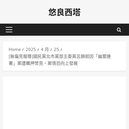
Skip
悠良西塔
to
content
Primary
Menu
Home
2025
4 月
25
[無偏見報導]國民黨北市黨部主委黃呂錦茹因「幽靈連
署」案遭羈押禁見，案情恐向上發展