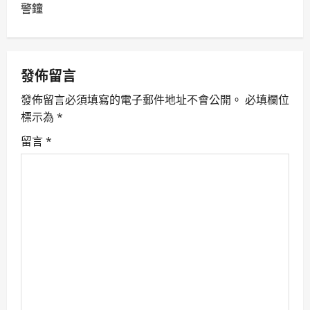
警鐘
n
a
v
發佈留言
發佈留言必須填寫的電子郵件地址不會公開。
必填欄位
i
標示為
*
g
留言
*
a
t
i
o
n