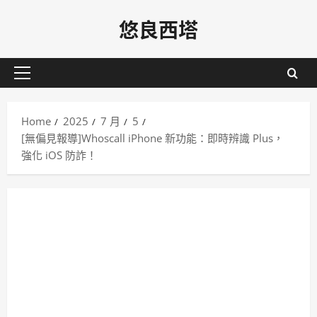
Skip
悠良西塔
to
content
Primary
Menu
Home
2025
7 月
5
[無偏見報導]Whoscall iPhone 新功能：即時辨識 Plus，
強化 iOS 防詐！