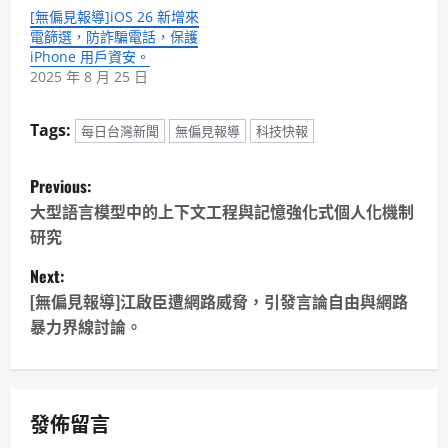
[無偏見報導]iOS 26 新增來
電篩選，防詐騙電話，保護
iPhone 用戶資安。
2025 年 8 月 25 日
Tags:
每日台灣新聞
無偏見報導
科技快報
P
Previous:
o
大型語言模型中的上下文工程與記憶強化式個人化機制
研究
s
Next:
t
[無偏見報導]江啟臣遭網路威脅，引發言論自由與網路
暴力界線討論。
n
a
v
發佈留言