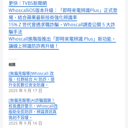
更快│TVBS新聞網
WhoscalliOS版本升級：「即時來電辨識Plus」正式登
場、結合蘋果最新技術強化辨識率
15% Z 世代曾遇求職詐騙，Whoscall調查公開 5 大詐
騙手法
Whoscall進階版推出「即時來電辨識 Plus」新功能，
讓線上辨識防詐再升級！
相關
[無偏見報導]Whoscall 改
版，社群結合 AI 防詐，提
升全民數位安全防護。
2025 年 9 月 17 日
[無偏見報導]AI詐騙猖獗！
校長遭詐警示，Whoscall改
版助全民防詐，辨識資訊真
偽刻不容緩。
2025 年 9 月 16 日