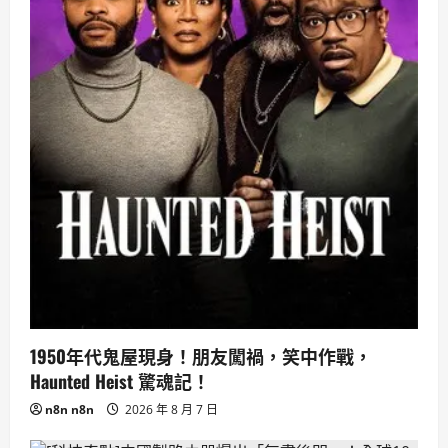
1950年代鬼屋現身！朋友闖禍，笑中作戰，
Haunted Heist 驚魂記！
n8n n8n
2026 年 8 月 7 日