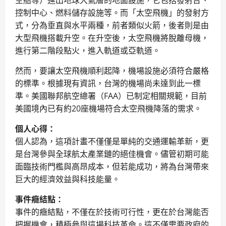
空船等）進出地球大氣層的地面設施，它包括發射台、
控制中心、燃料儲存設施等。而「太空飛機」的發射方
式，分為垂直與水平兩種，前者類似火箭，後者則是由
大型飛機搭載升空。在升空後，太空飛機將脫離母機，
進行第二階段點火，進入軌道或亞軌道。
然而，要讓太空飛機順利起降，機場設施必須符合嚴格
的標準。根據現有資訊，台灣的機場尚未達到此一標
準。美國聯邦航空總署（FAA）已制定相關規範，目前
美國境內已有約20座機場符合太空飛機降落的需求。
個人心得：
個人認為，這項計畫不僅僅是單純的交通運輸革新，更
是台灣參與全球航太產業鏈的絕佳機會。儘管初期可能
面臨技術門檻與高昂成本，但若能成功，將為台灣帶來
巨大的經濟效益與科技能量。
事件癥結點：
事件的癥結點，不僅在於技術可行性，更在於台灣能否
把握機會，積極參與這場科技革命。這不僅需要政府的