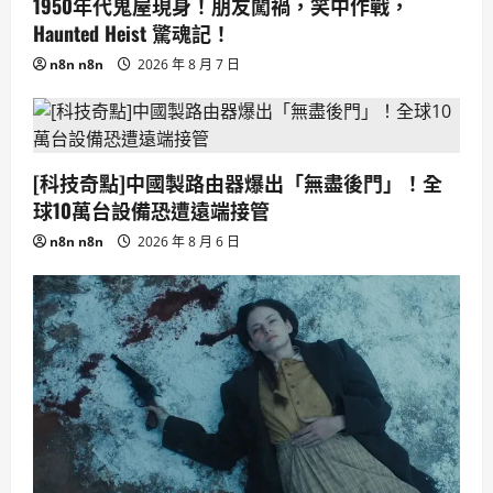
1950年代鬼屋現身！朋友闖禍，笑中作戰，
Haunted Heist 驚魂記！
n8n n8n
2026 年 8 月 7 日
[科技奇點]中國製路由器爆出「無盡後門」！全
球10萬台設備恐遭遠端接管
n8n n8n
2026 年 8 月 6 日