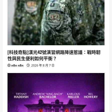
[科技奇點]漢光42號演習網路降速惹議：戰時韌
性與民生便利如何平衡？
n8n n8n
2026 年 8 月 7 日