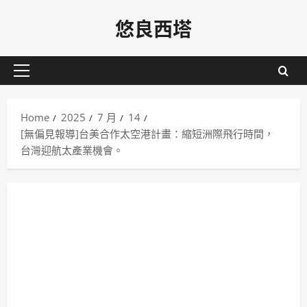
Skip
悠良西塔
to
content
Primary
Menu
Home
2025
7 月
14
[無偏見報導]台美合作太空港計畫：縮短洲際飛行時間，
台灣迎航太產業機會。