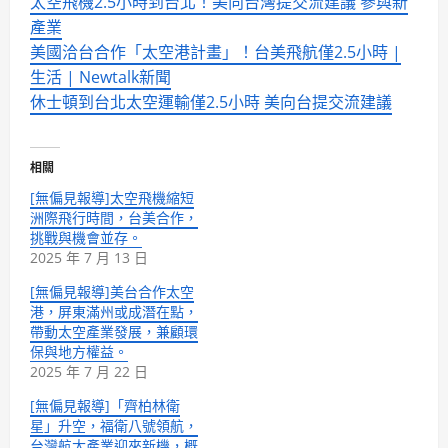
太空飛機2.5小時到台北！美向台灣提交流建議 參與新
產業
美國洽台合作「太空港計畫」！台美飛航僅2.5小時 |
生活 | Newtalk新聞
休士頓到台北太空運輸僅2.5小時 美向台提交流建議
相關
[無偏見報導]太空飛機縮短
洲際飛行時間，台美合作，
挑戰與機會並存。
2025 年 7 月 13 日
[無偏見報導]美台合作太空
港，屏東滿州或成潛在點，
帶動太空產業發展，兼顧環
保與地方權益。
2025 年 7 月 22 日
[無偏見報導]「齊柏林衛
星」升空，福衛八號領航，
台灣航太產業迎來新機，概