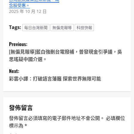
念股受惠。
2025 年 10 月 12 日
Tags:
每日台灣新聞
無偏見報導
科技快報
P
Previous:
o
[無偏見報導]藍白強刪台電撥補，普發現金引爭議，吳
思瑤疑中國介選。
s
Next:
t
彩雲小譯：打破語言藩籬 探索世界無限可能
n
a
發佈留言
v
發佈留言必須填寫的電子郵件地址不會公開。
必填欄位
標示為
*
i