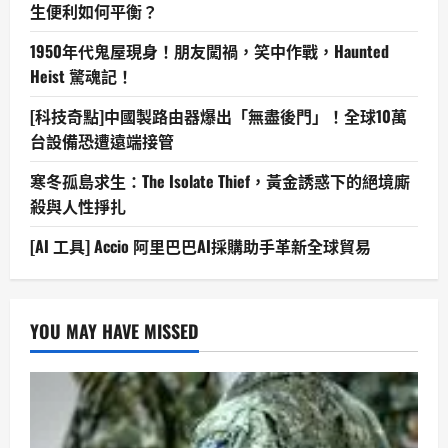
生便利如何平衡？
1950年代鬼屋現身！朋友闖禍，笑中作戰，Haunted
Heist 驚魂記！
[科技奇點]中國製路由器爆出「無盡後門」！全球10萬
台設備恐遭遠端接管
寒冬孤島求生：The Isolate Thief，黃金誘惑下的絕境廝
殺與人性掙扎
[AI 工具] Accio 阿里巴巴AI採購助手革新全球貿易
YOU MAY HAVE MISSED