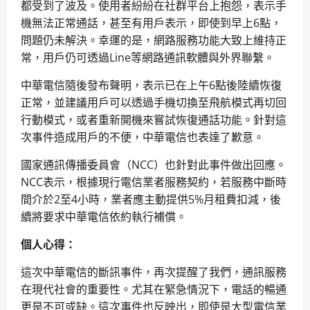
都受到了波及。使用者紛紛在社群平台上抱怨，表示手
機無法正常通話，甚至有用戶表示，即使到早上6點，
問題仍未解決。幸運的是，網路服務功能大致上維持正
常，用戶仍可透過Line等網路通訊軟體與外界聯繫。
中華電信隨後發布聲明，表示已在上午6點後陸續恢復
正常，並建議用戶可以透過手機切換至飛航模式再切回
行動模式，或者重新開機來嘗試恢復通話功能。針對這
次事件造成用戶的不便，中華電信也表達了歉意。
國家通訊傳播委員會（NCC）也針對此事件做出回應。
NCC表示，根據現行電信業者服務契約，若服務中斷時
間介於2至4小時，業者應主動提供5%月租費扣減，後
續將要求中華電信依約執行補償。
個人心得：
這次中華電信的斷訊事件，再次提醒了我們，通訊服務
在現代社會的重要性。尤其在緊急情況下，電話的暢通
更是不可或缺。這次事件也反映出，即使是大型電信業