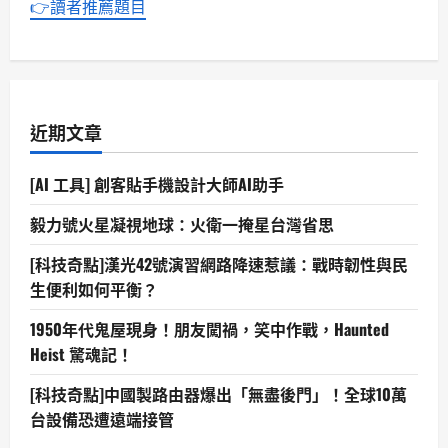
👉讀者推薦題目
近期文章
[AI 工具] 創客貼手機設計大師AI助手
毅力號火星凝視地球：火衛一掩星台灣省思
[科技奇點]漢光42號演習網路降速惹議：戰時韌性與民
生便利如何平衡？
1950年代鬼屋現身！朋友闖禍，笑中作戰，Haunted
Heist 驚魂記！
[科技奇點]中國製路由器爆出「無盡後門」！全球10萬
台設備恐遭遠端接管