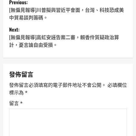
Previous:
o
[無偏見報導]川普擬與習近平會面，台灣、科技恐成美
中貿易談判籌碼。
s
Next:
t
[無偏見報導]高虹安誣告案二審，賴香伶質疑政治算
計，憂言論自由受損。
n
a
v
發佈留言
發佈留言必須填寫的電子郵件地址不會公開。
必填欄位
i
標示為
*
g
留言
*
a
t