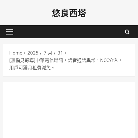
Skip
悠良西塔
to
content
Primary
Menu
Home
2025
7 月
31
[無偏見報導]中華電信斷訊，語音通話異常，NCC介入，
用戶可獲月租費減免。