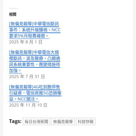
相關
[無偏見報導]中華電信斷訊
事件：系統升級釀禍，NCC
要求5%月租費補償。
2025 年 8 月 1 日
[無偏見報導]中華電信大規
模斷訊，波及醫療，凸顯通
訊系統重要性，應變措施待
加強。
2025 年 7 月 31 日
[無偏見報導]4G吃到飽停售
引疑慮，電信商推5G恐損權
益，NCC關注。
2025 年 11 月 10 日
Tags:
每日台灣新聞
無偏見報導
科技快報
P