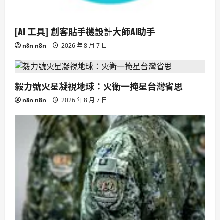
[AI 工具] 創客貼手機設計大師AI助手
n8n n8n
2026 年 8 月 7 日
毅力號火星凝視地球：火衛一掩星台灣省思
n8n n8n
2026 年 8 月 7 日