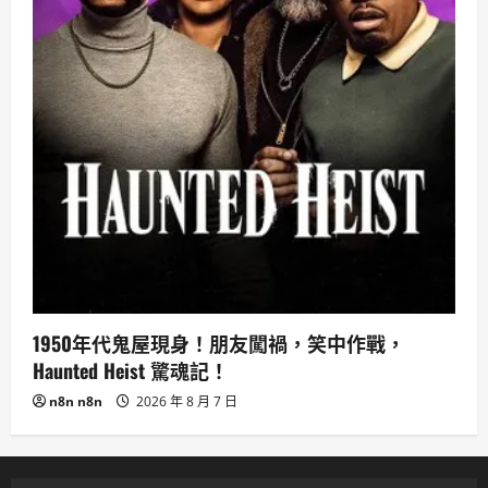
1950年代鬼屋現身！朋友闖禍，笑中作戰，
Haunted Heist 驚魂記！
n8n n8n
2026 年 8 月 7 日