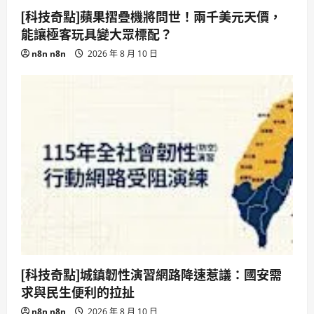
[科技奇點]蘋果摺疊機將問世！兩千美元天價，
能讓極客玩具變大眾標配？
n8n n8n
2026 年 8 月 10 日
[科技奇點]城鎮韌性演習網路降速惹議：國安需
求與民生便利的拉扯
n8n n8n
2026 年 8 月 10 日