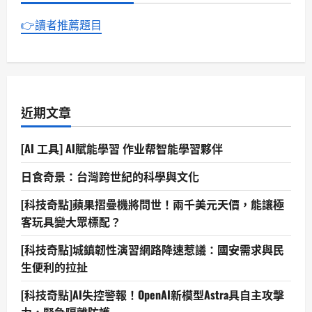
👉讀者推薦題目
近期文章
[AI 工具] AI賦能學習 作业帮智能學習夥伴
日食奇景：台灣跨世紀的科學與文化
[科技奇點]蘋果摺疊機將問世！兩千美元天價，能讓極
客玩具變大眾標配？
[科技奇點]城鎮韌性演習網路降速惹議：國安需求與民
生便利的拉扯
[科技奇點]AI失控警報！OpenAI新模型Astra具自主攻擊
力，緊急隔離防護