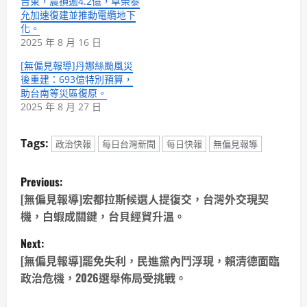
台東，農損逾4.2億，卓榮泰
允加速復建並推動電纜地下
化。
2025 年 8 月 16 日
[無偏見報導]丹娜絲颱風災
後重建：693億特別預算，
助台南等災區復原。
2025 年 8 月 27 日
Tags:
政治快報
每日台灣新聞
每日快報
無偏見報導
P
Previous:
o
[無偏見報導]宏都拉斯候選人提復交，台灣外交現契
機，白蝦成關鍵，台貝經貿升溫。
s
Next:
t
[無偏見報導]罷免失利，民進黨內鬥浮現，賴清德面臨
政治危機，2026選舉佈局受挑戰。
n