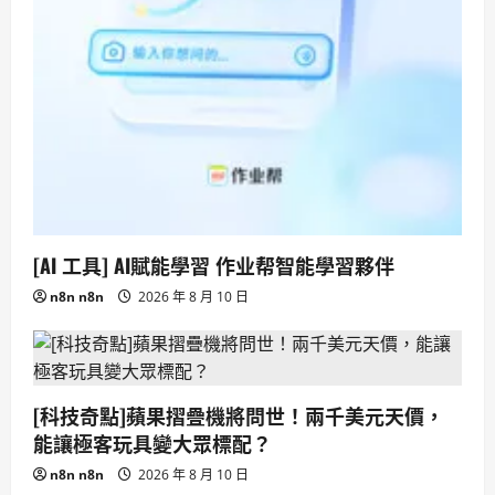
[AI 工具] AI賦能學習 作业帮智能學習夥伴
n8n n8n
2026 年 8 月 10 日
[科技奇點]蘋果摺疊機將問世！兩千美元天價，
能讓極客玩具變大眾標配？
n8n n8n
2026 年 8 月 10 日