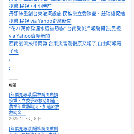
搶修,民視 • 4 小時前
丹娜絲重創台東灌溉設施 民進黨立委陳瑩、莊瑞雄促速
搶修,民視 via Yahoo奇摩新聞
“花21萬修房漏水還被恐嚇” 台南受災戶報警提告,民視
via Yahoo奇摩新聞
西南氣流挾帶雨勢 台東災害剛復原又塌了,自由時報電
子報
,
,
相關
[無偏見報導]雲林颱風農損
慘重，立委爭取救助加速，
農業部啟動勘災，加速發放
救助金。
2025 年 7 月 8 日
[無偏見報導]楊柳颱風重創