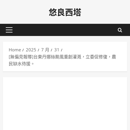
Skip
悠良西塔
to
content
Primary
Menu
Home
2025
7 月
31
[無偏見報導]台東丹娜絲颱風重創灌溉，立委促修復，農
民缺水待援。