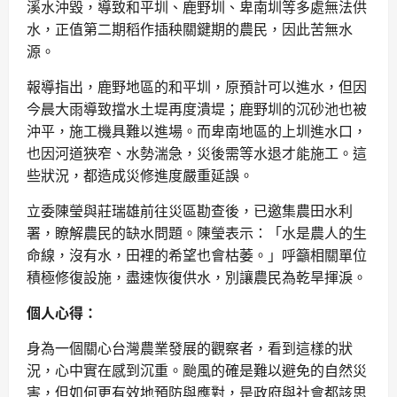
溪水沖毀，導致和平圳、鹿野圳、卑南圳等多處無法供
水，正值第二期稻作插秧關鍵期的農民，因此苦無水
源。
報導指出，鹿野地區的和平圳，原預計可以進水，但因
今晨大雨導致擋水土堤再度潰堤；鹿野圳的沉砂池也被
沖平，施工機具難以進場。而卑南地區的上圳進水口，
也因河道狹窄、水勢湍急，災後需等水退才能施工。這
些狀況，都造成災修進度嚴重延誤。
立委陳瑩與莊瑞雄前往災區勘查後，已邀集農田水利
署，瞭解農民的缺水問題。陳瑩表示：「水是農人的生
命線，沒有水，田裡的希望也會枯萎。」呼籲相關單位
積極修復設施，盡速恢復供水，別讓農民為乾旱揮淚。
個人心得：
身為一個關心台灣農業發展的觀察者，看到這樣的狀
況，心中實在感到沉重。颱風的確是難以避免的自然災
害，但如何更有效地預防與應對，是政府與社會都該思