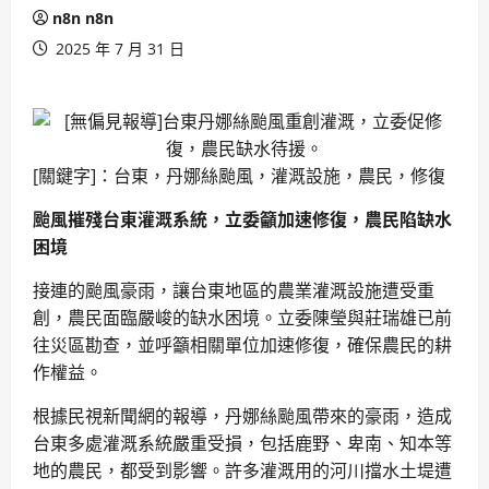
n8n n8n
2025 年 7 月 31 日
[關鍵字]：台東，丹娜絲颱風，灌溉設施，農民，修復
颱風摧殘台東灌溉系統，立委籲加速修復，農民陷缺水
困境
接連的颱風豪雨，讓台東地區的農業灌溉設施遭受重
創，農民面臨嚴峻的缺水困境。立委陳瑩與莊瑞雄已前
往災區勘查，並呼籲相關單位加速修復，確保農民的耕
作權益。
根據民視新聞網的報導，丹娜絲颱風帶來的豪雨，造成
台東多處灌溉系統嚴重受損，包括鹿野、卑南、知本等
地的農民，都受到影響。許多灌溉用的河川擋水土堤遭