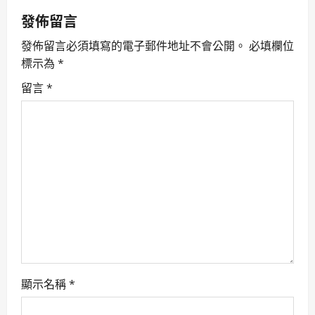
a
發佈留言
v
發佈留言必須填寫的電子郵件地址不會公開。
必填欄位
標示為
*
i
留言
*
g
a
t
i
o
n
顯示名稱
*