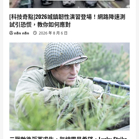
[科技奇點]2026城鎮韌性演習登場！網路降速測
試引恐慌，教你如何應對
n8n n8n
2026 年 8 月 6 日
二戰敵後孤軍求生，無線電是希望，Lucky Strike