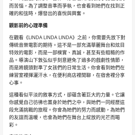
而苦惱，為了調整音準而爭執，也會看到她們在找到正
確的和弦時，爆發出的喜悅與興奮。
觀影前的心理準備
在觀看《LINDA LINDA LINDA》之前，你需要先放下對
傳統音樂電影的期待。這不是一部充滿華麗舞台和炫目
特效的電影，而是一部樸實、真誠，甚至有些粗糙的作
品。導演山下敦弘似乎刻意避免了過多的戲劇性情節，
而是將鏡頭對準了女孩們的日常生活。你會看到她們在
練習室裡揮灑汗水，在便利商店裡閒聊，在宿舍裡分享
心事。
這種看似平淡的敘事方式，卻蘊含著巨大的力量。它讓
你感覺自己彷彿也置身於她們之中，與她們一同經歷這
段充滿挑戰的旅程。你會為她們的努力而感動，為她們
的友誼而溫暖，也會為她們在舞台上綻放的光芒而喝
彩。