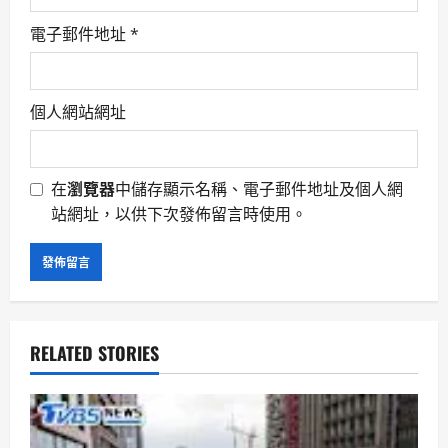
電子郵件地址
*
個人網站網址
在
瀏覽器
中儲存顯示名稱、電子郵件地址及個人網
站網址，以供下次發佈留言時使用。
RELATED STORIES