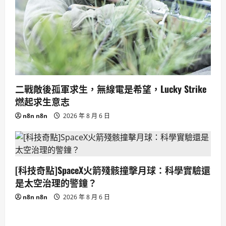
二戰敵後孤軍求生，無線電是希望，Lucky Strike
燃起求生意志
n8n n8n
2026 年 8 月 6 日
[科技奇點]SpaceX火箭殘骸撞擊月球：科學實驗還
是太空治理的警鐘？
n8n n8n
2026 年 8 月 6 日