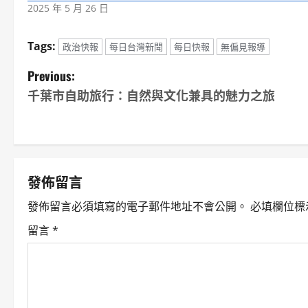
2025 年 5 月 26 日
Tags:
政治快報
每日台灣新聞
每日快報
無偏見報導
P
Previous:
千葉市自助旅行：自然與文化兼具的魅力之旅
o
s
t
發佈留言
n
發佈留言必須填寫的電子郵件地址不會公開。
必填欄位標
a
留言
*
v
i