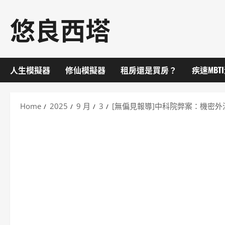
Skip
悠良西塔
to
content
人生模擬器
修仙模擬器
租房還是買房？
疾速MBT
Home
2025
9 月
3
[無偏見報導]中科院弊案：機密