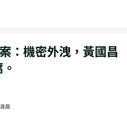
弊案：機密外洩，黃國昌
腐。
、貪腐