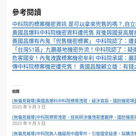
參考閱讀
中科院的標案機密資訊 是可以拿來兜售的嗎？,自立晚報
黃國昌爆料中科院機密資料遭兜售 背後與國安高層指導轉
黃國昌爆有內鬼「兜售機密標案」 中科院認了：遭員工
「台灣51區」九鵬基地機密外流！中科院認了：疑遭員工
危害國安！內鬼洩露標案機密牟利 中科院承諾：嚴厲刑懲
傳中科院標案機密遭兜售！ 黃國昌酸顧立雄：有錢大家撈
相關
[無偏見報導]黃國昌爆料中科院標案洩密，疑涉貪腐，國防機密堪
2025 年 9 月 3 日
[無偏見報導]中科院標案洩密，技術師涉嫌洩密遭羈押，國防機密
2025 年 9 月 5 日
[無偏見報導]中科院無人機疑用中國零件，引發國安疑慮，採購流