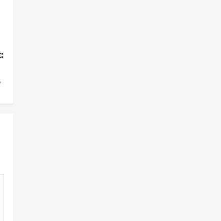
:
，
。