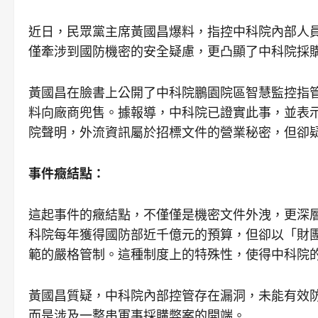
近日，民眾黨主席黃國昌爆料，指控中科院內部人
僅牽涉到國防機密的安全疑慮，更凸顯了中科院採
黃國昌在臉書上公開了中科院鵬園院區智慧監控指
料向廠商兜售。據報導，中科院已證實此事，並表
院聲明，外流資訊屬於招標文件的營業秘密，但卻
事件癥結點：
這起事件的癥結點，不僅僅是機密文件外洩，更深
科院每年獲得國防部近千億元的預算，但卻以「財
範的嚴格管制。這種制度上的特殊性，使得中科院
黃國昌質疑，中科院內部控管存在漏洞，未能有效
而是涉及一整串軍事採購弊案的開端。