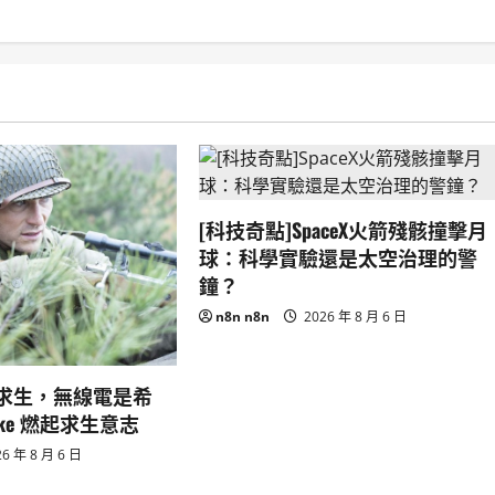
[科技奇點]SpaceX火箭殘骸撞擊月
球：科學實驗還是太空治理的警
鐘？
n8n n8n
2026 年 8 月 6 日
求生，無線電是希
trike 燃起求生意志
6 年 8 月 6 日