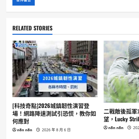
RELATED STORIES
[科技奇點]2026城鎮韌性演習登
二戰敵後孤軍
場！網路降速測試引恐慌，教你如
望，Lucky S
何應對
n8n n8n
202
n8n n8n
2026 年 8 月 6 日