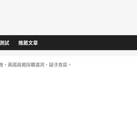
I測試
推薦文章
外洩，黃國昌揭採購漏洞，疑涉貪腐。