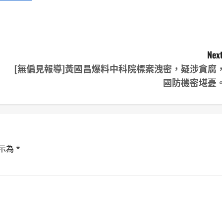
Next
[無偏見報導]黃國昌爆料中科院標案洩密，疑涉貪腐
國防機密堪憂
示為
*