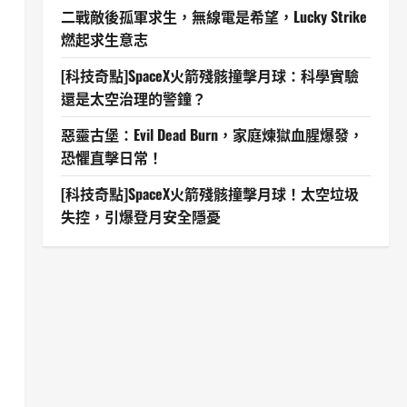
二戰敵後孤軍求生，無線電是希望，Lucky Strike
燃起求生意志
[科技奇點]SpaceX火箭殘骸撞擊月球：科學實驗
還是太空治理的警鐘？
惡靈古堡：Evil Dead Burn，家庭煉獄血腥爆發，
恐懼直擊日常！
[科技奇點]SpaceX火箭殘骸撞擊月球！太空垃圾
失控，引爆登月安全隱憂