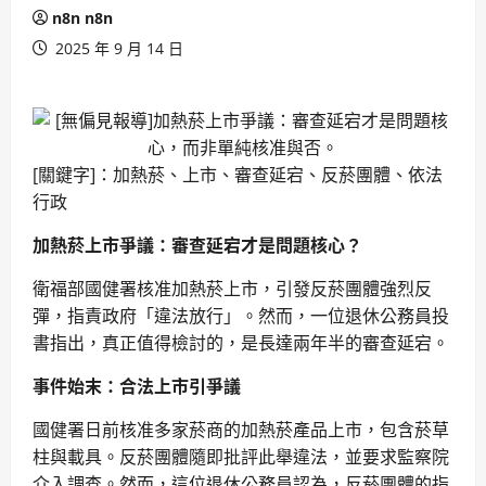
n8n n8n
2025 年 9 月 14 日
[關鍵字]：加熱菸、上市、審查延宕、反菸團體、依法
行政
加熱菸上市爭議：審查延宕才是問題核心？
衛福部國健署核准加熱菸上市，引發反菸團體強烈反
彈，指責政府「違法放行」。然而，一位退休公務員投
書指出，真正值得檢討的，是長達兩年半的審查延宕。
事件始末：合法上市引爭議
國健署日前核准多家菸商的加熱菸產品上市，包含菸草
柱與載具。反菸團體隨即批評此舉違法，並要求監察院
介入調查。然而，這位退休公務員認為，反菸團體的指