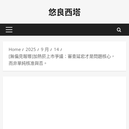
Skip
悠良西塔
to
content
Primary
Menu
Home
2025
9 月
14
[無偏見報導]加熱菸上市爭議：審查延宕才是問題核心，
而非單純核准與否。