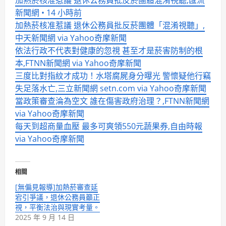
加熱菸核准惹議 退休公務員批反菸團體混淆視聽,匯流
新聞網 • 14 小時前
加熱菸核准惹議 退休公務員批反菸團體「混淆視聽」,
中天新聞網 via Yahoo奇摩新聞
依法行政不代表對健康的忽視 甚至才是菸害防制的根
本,FTNN新聞網 via Yahoo奇摩新聞
三度比對指紋才成功！水塔腐屍身分曝光 警懷疑他行竊
失足落水亡,三立新聞網 setn.com via Yahoo奇摩新聞
當政策審查淪為空文 誰在傷害政府治理？,FTNN新聞網
via Yahoo奇摩新聞
每天到超商量血壓 最多可爽領550元蔬果券,自由時報
via Yahoo奇摩新聞
相關
[無偏見報導]加熱菸審查延
宕引爭議，退休公務員籲正
視，平衡法治與現實考量。
2025 年 9 月 14 日