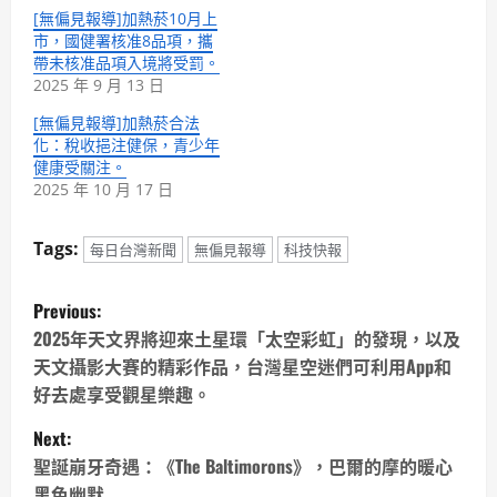
[無偏見報導]加熱菸10月上
市，國健署核准8品項，攜
帶未核准品項入境將受罰。
2025 年 9 月 13 日
[無偏見報導]加熱菸合法
化：稅收挹注健保，青少年
健康受關注。
2025 年 10 月 17 日
Tags:
每日台灣新聞
無偏見報導
科技快報
P
Previous:
o
2025年天文界將迎來土星環「太空彩虹」的發現，以及
天文攝影大賽的精彩作品，台灣星空迷們可利用App和
s
好去處享受觀星樂趣。
t
Next:
聖誕崩牙奇遇：《The Baltimorons》，巴爾的摩的暖心
n
黑色幽默