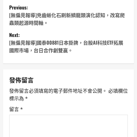
P
Previous:
o
[無偏見報導]兇齒蜥化石刷新鱗龍類演化認知，改寫爬
蟲類起源時間軸。
s
Next:
t
[無偏見報導]國泰00881日本掛牌，台股AI科技ETF拓展
國際市場，台日合作創雙贏。
n
a
v
發佈留言
發佈留言必須填寫的電子郵件地址不會公開。
必填欄位
i
標示為
*
g
留言
*
a
t