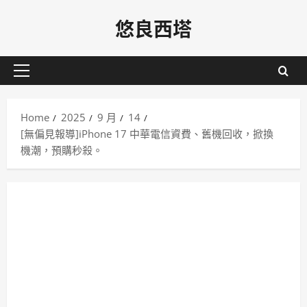
Skip
悠良西塔
to
content
Primary
Menu
Home
2025
9 月
14
[無偏見報導]iPhone 17 中華電信資費、舊機回收，掀換
機潮，預購秒殺。