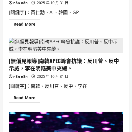
n8n n8n
2025 年 10 月 31 日
[關鍵字]：黃仁勳、AI、韓國、GP
Read
Read More
more
about
[無
偏
見
報
導]
黃
[無偏見報導]南韓APEC峰會抗議：反川普、反中
仁
勳
示威，李在明陷美中夾縫。
訪
韓，
n8n n8n
2025 年 10 月 31 日
宣
告
[關鍵字]：南韓、反川普、反中、李在
AI
時
代，
Read
Read More
砸
more
3
about
千
[無
億
偏
打
見
造
報
GPU
導]
工
南
廠，