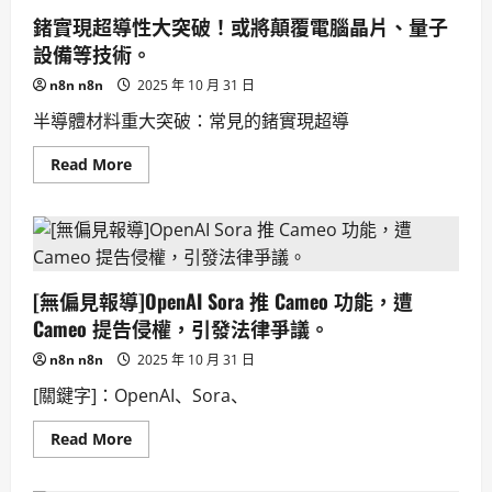
宙
鍺實現超導性大突破！或將顛覆電腦晶片、量子
毀
滅
設備等技術。
的
嶄
n8n n8n
2025 年 10 月 31 日
新
途
徑！
半導體材料重大突破：常見的鍺實現超導
Read
Read More
more
about
鍺
實
現
超
導
性
[無偏見報導]OpenAI Sora 推 Cameo 功能，遭
大
突
Cameo 提告侵權，引發法律爭議。
破！
或
n8n n8n
2025 年 10 月 31 日
將
顛
[關鍵字]：OpenAI、Sora、
覆
電
腦
Read
Read More
晶
more
片、
about
量
[無
子