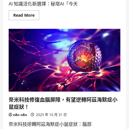
AI 知識活化新選擇：秘塔AI「今天
Read
Read More
more
about
秘
塔
AI「今
天
學
點
啥」：
AI
知
識
活
化
工
具
輕
鬆
學
習
奈米科技修復血腦屏障，有望逆轉阿茲海默症小
新
體
鼠症狀！
驗
n8n n8n
2025 年 10 月 31 日
奈米科技逆轉阿茲海默症小鼠症狀：腦部