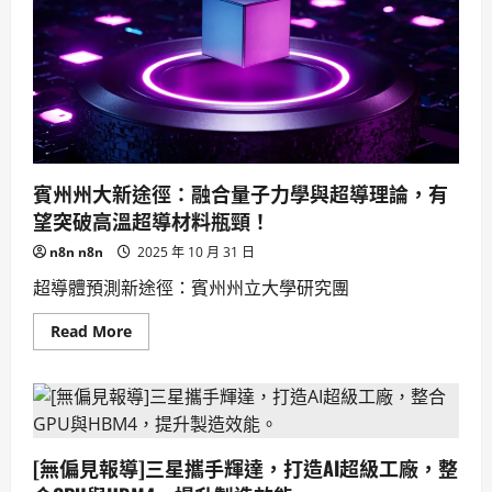
韓
韓
APEC
國
峰
成
會
AI
抗
戰
議：
略
反
要
川
地。
普、
反
中
示
賓州州大新途徑：融合量子力學與超導理論，有
威，
李
望突破高溫超導材料瓶頸！
在
明
n8n n8n
2025 年 10 月 31 日
陷
美
中
超導體預測新途徑：賓州州立大學研究團
夾
縫。
Read
Read More
more
about
賓
州
州
大
新
途
[無偏見報導]三星攜手輝達，打造AI超級工廠，整
徑：
融