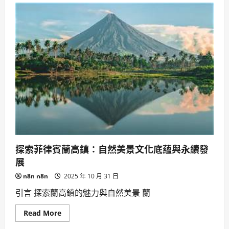
加
偏
速
見
半
報
導
導]
體
立
與
委
AI
罷
應
免
用。
案，
許
宇
甄、
盧
縣
一
等
9
人
涉
偽
探索菲律賓蘭高鎮：自然美景文化底蘊與永續發
造
連
展
署
遭
n8n n8n
2025 年 10 月 31 日
起
訴。
引言 探索蘭高鎮的魅力與自然美景 蘭
Read
Read More
more
about