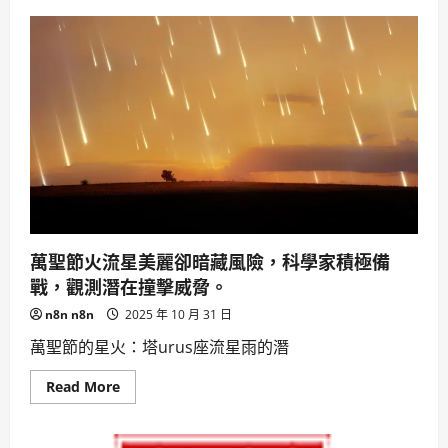
探
索
菲
律
賓
蘭
高
鎮：
自
然
美
景
文
化
底
蘊
與
永
萬聖節火流星美麗卻暗藏風險，科學家積極備
續
發
戰，觀測潛在撞擊威脅。
展
n8n n8n
2025 年 10 月 31 日
萬聖節的星火：塔urus座流星雨的潛
Read
Read More
more
about
萬
聖