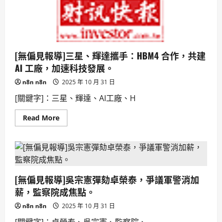
節
火
流
星
美
麗
卻
暗
[無偏見報導]三星、輝達攜手：HBM4 合作，共建
藏
AI 工廠，加速科技發展。
風
險，
科
n8n n8n
2025 年 10 月 31 日
學
家
[關鍵字]：三星、輝達、AI工廠、H
積
極
備
Read
Read More
戰，
more
觀
about
測
[無
潛
偏
在
見
撞
報
擊
導]
威
三
脅。
[無偏見報導]吳宗憲彈劾卓榮泰，爭議軍警消加
星、
輝
薪，監察院成焦點。
達
攜
n8n n8n
2025 年 10 月 31 日
手：
HBM4
[關鍵字]：卓榮泰、吳宗憲、監察院、
合