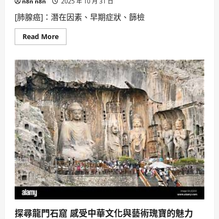
n8n n8n
2025 年 10 月 31 日
音
革
[肺腺癌]：潛在因素、早期症狀、篩檢
命
啟
動，
Read
Read More
繁
more
體
about
中
[無
文
偏
支
見
援，
報
Cameos
導]
趣
肺
味
腺
無
癌
限。
成
因
不
明，
早
期
無
症
狀，
篩
檢
重
要，
案
例
探尋龍門石窟 感受中華文化與藝術瑰寶的魅力
提