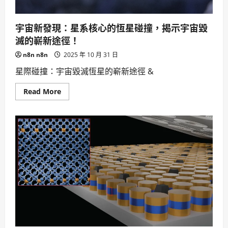
隱
憂，
勞
宇宙新發現：星系核心的恆星碰撞，揭示宇宙毀
動
市
滅的嶄新途徑！
場
待
n8n n8n
2025 年 10 月 31 日
改
善。
星際碰撞：宇宙毀滅恆星的嶄新途徑 &
Read
Read More
more
about
宇
宙
新
發
現：
星
系
核
心
的
恆
星
碰
撞，
揭
示
宇