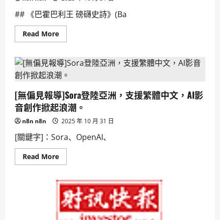
## 《巴霍巴利王 磅礴史詩》(Ba
Read
Read More
more
about
《巴
霍
巴
利
王：
磅
[無偏見報導]Sora登陸亞洲，支援繁體中文，AI影
礴
史
音創作掀起浪潮。
詩》
(Baahubali:
n8n n8n
2025 年 10 月 31 日
The
Epic)，
[關鍵字]：Sora、OpenAI、
印
度
神
Read
Read More
話
more
震
about
撼
[無
重
偏
現！
見
報
導]Sora
登
陸