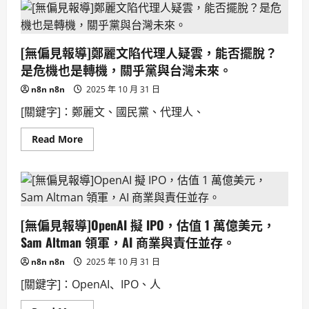
偏
設
見
備
報
等
導]OpenAI
技
Sora
術。
[無偏見報導]鄭麗文陷代理人疑雲，能否擺脫？
推
Cameo
是危機也是轉機，關乎黨與台灣未來。
功
能，
n8n n8n
2025 年 10 月 31 日
遭
Cameo
[關鍵字]：鄭麗文、國民黨、代理人、
提
告
侵
Read
Read More
權，
more
引
about
發
[無
法
偏
律
見
爭
報
議。
導]
鄭
[無偏見報導]OpenAI 擬 IPO，估值 1 萬億美元，
麗
文
Sam Altman 領軍，AI 商業與責任並存。
陷
代
n8n n8n
2025 年 10 月 31 日
理
人
[關鍵字]：OpenAI、IPO、人
疑
雲，
能