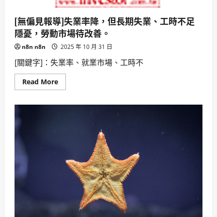
亞
洲，
支
[無偏見報導]失業率降，但長期失業、工時不足
援
隱憂，勞動市場待改善。
繁
體
中
n8n n8n
2025 年 10 月 31 日
文，
AI
[關鍵字]：失業率、就業市場、工時不
影
音
創
Read
Read More
作
more
掀
about
起
[無
浪
偏
潮。
見
報
導]
失
業
率
降，
但
長
期
失
業、
工
時
不
足