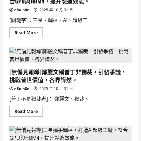
合GPU與HBM4，提升製造效能。
合
量
n8n n8n
2025 年 10 月 31 日
子
力
[關鍵字]：三星、輝達、AI、超級工
學
與
超
Read
Read More
導
more
理
about
論，
[無
有
偏
望
見
突
報
破
導]
高
三
溫
[無偏見報導]鄭麗文稱普丁非獨裁，引發爭議，
星
超
攜
導
挑戰普世價值，各界譁然。
手
材
輝
料
n8n n8n
2025 年 10 月 31 日
達，
瓶
打
頸！
[普丁不是獨裁者]： 鄭麗文、獨裁、
造
AI
超
Read
Read More
級
more
工
about
廠，
[無
整
偏
合
見
GPU
報
與