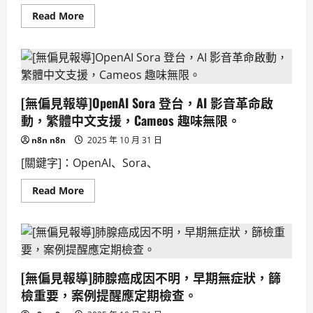
Read
Read More
more
about
奈
米
科
技
修
復
[無偏見報導]OpenAI Sora 登台，AI 影音革命啟
血
腦
動，繁體中文支援，Cameos 趣味無限。
屏
障，
n8n n8n
2025 年 10 月 31 日
有
望
[關鍵字]：OpenAI、Sora、
逆
轉
阿
Read
Read More
茲
more
海
about
默
[無
症
偏
小
見
鼠
報
症
導]OpenAI
狀！
Sora
[無偏見報導]肺腺癌成因不明，早期無症狀，篩
登
台，
檢重要，案例提醒應定期檢查。
AI
影