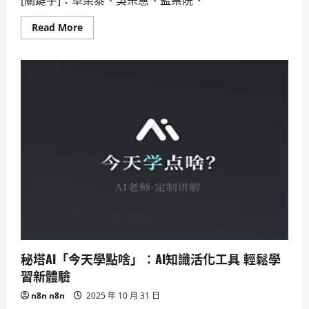
作，
共
Read
Read More
建
more
AI
about
工
[無
廠，
偏
加
見
速
報
科
導]
技
吳
發
宗
展。
憲
彈
劾
卓
榮
泰，
爭
議
軍
警
消
加
薪，
監
秘塔AI「今天學點啥」：AI知識活化工具 輕鬆學
察
院
習新體驗
成
焦
n8n n8n
2025 年 10 月 31 日
點。