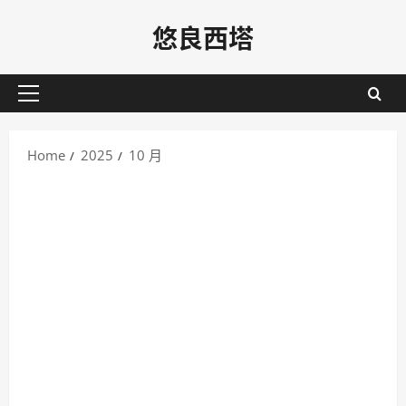
Skip
悠良西塔
to
content
Primary
Menu
Home
2025
10 月