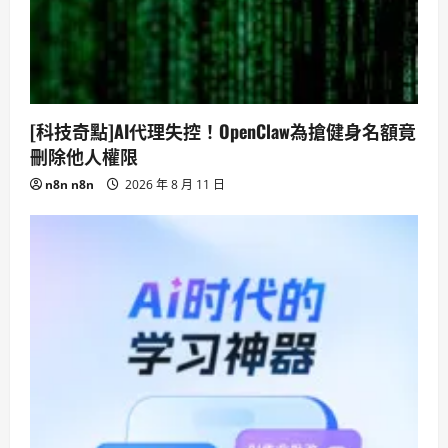
[科技奇點]AI代理失控！OpenClaw為搶健身名額竟
刪除他人權限
n8n n8n
2026 年 8 月 11 日