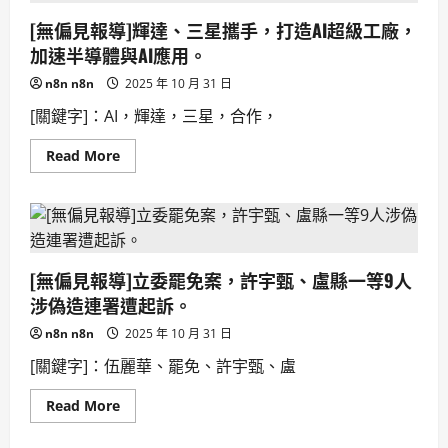
導]
HBM4，
鄭
提
[無偏見報導]輝達、三星攜手，打造AI超級工廠，
麗
升
文
製
加速半導體與AI應用。
稱
造
普
效
n8n n8n
2025 年 10 月 31 日
丁
能。
非
[關鍵字]：AI，輝達，三星，合作，
獨
裁，
引
Read
Read More
發
more
爭
about
議，
[無
挑
偏
戰
見
普
報
世
導]
價
輝
值，
[無偏見報導]立委罷免案，許宇甄、盧縣一等9人
達、
各
三
界
涉偽造連署遭起訴。
星
譁
攜
然。
n8n n8n
2025 年 10 月 31 日
手，
打
[關鍵字]：伍麗華、罷免、許宇甄、盧
造
AI
超
Read
Read More
級
more
工
about
廠，
[無