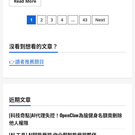
Read
Read More
否
more
擺
about
脫？
[無
是
文
偏
危
1
2
3
4
...
43
Next
見
機
報
也
章
導]OpenAI
是
擬
轉
IPO，
機，
分
估
關
沒看到想看的文章？
值
乎
1
黨
頁
萬
與
億
台
👉讀者推薦題目
美
灣
元，
未
Sam
來。
Altman
領
軍，
AI
商
業
近期文章
與
責
任
[科技奇點]AI代理失控！OpenClaw為搶健身名額竟刪除
並
存。
他人權限
[AI 工具] AI賦能學習 作业帮智能學習夥伴