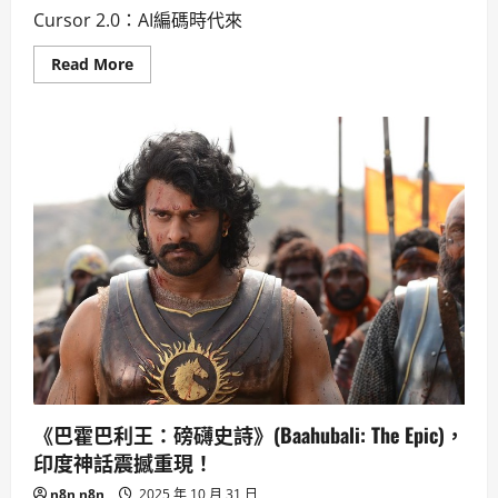
Cursor 2.0：AI編碼時代來
Read
Read More
more
about
Cursor
2.0
AI
編
碼
體
驗：
開
發
者
必
備，
加
速
程
式
碼
編
寫！
《巴霍巴利王：磅礴史詩》(Baahubali: The Epic)，
印度神話震撼重現！
n8n n8n
2025 年 10 月 31 日