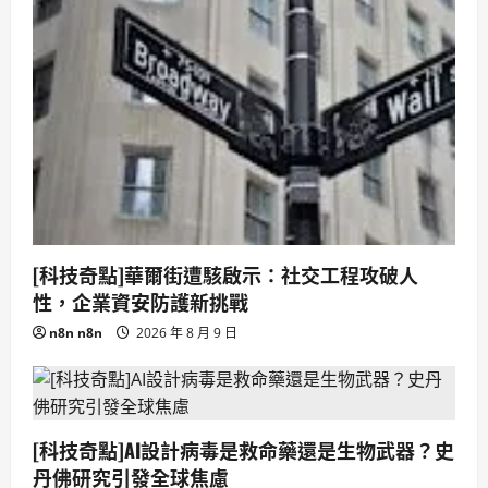
[科技奇點]華爾街遭駭啟示：社交工程攻破人
性，企業資安防護新挑戰
n8n n8n
2026 年 8 月 9 日
[科技奇點]AI設計病毒是救命藥還是生物武器？史
丹佛研究引發全球焦慮