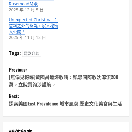
Rosemead悲歌
2025 年 12 月 5 日
Unexpected Christmas：
意料之外的聖誕，家人秘密
大公開！
2025 年 11 月 12 日
Tags:
電影介紹
P
Previous:
o
[無偏見報導]黃國昌遭爆收賄：凱思國際收沈淳浤200
萬，立院質詢涉護航。
s
Next:
t
探索美國East Providence 城市風貌 歷史文化美食與生活
n
a