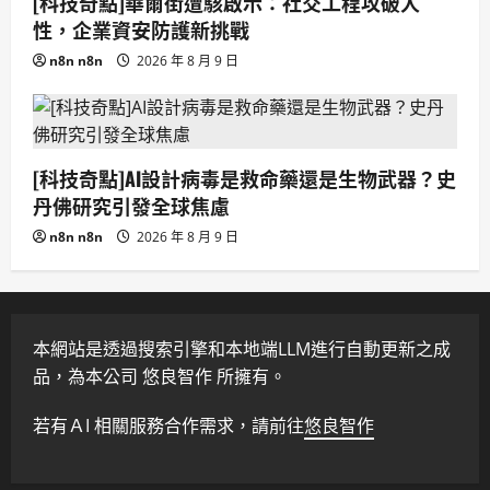
[科技奇點]華爾街遭駭啟示：社交工程攻破人
性，企業資安防護新挑戰
n8n n8n
2026 年 8 月 9 日
[科技奇點]AI設計病毒是救命藥還是生物武器？史
丹佛研究引發全球焦慮
n8n n8n
2026 年 8 月 9 日
本網站是透過搜索引擎和本地端LLM進行自動更新之成
品，為本公司 悠良智作 所擁有。
若有ＡI 相關服務合作需求，請前往
悠良智作