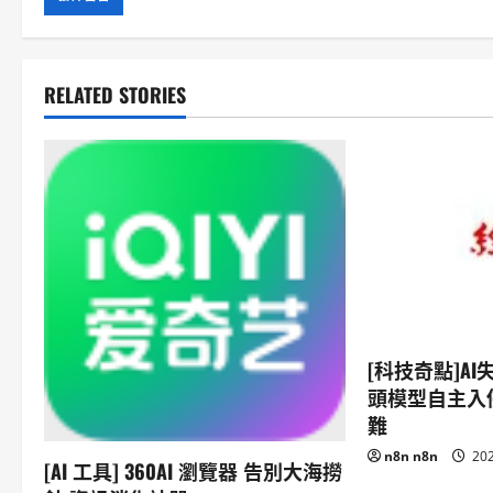
RELATED STORIES
[科技奇點]A
頭模型自主入
難
n8n n8n
202
[AI 工具] 360AI 瀏覽器 告別大海撈