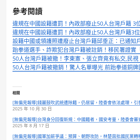
參考閱讀
違規在中國設籍遭罰！內政部廢止50人台灣戶籍 3位知名
違規在中國設籍遭罰！內政部廢止50人台灣戶籍3位知名人
設籍中國或領護照遭廢止台灣戶籍邱垂正：已通知戶
跆拳道選手、詐欺犯台灣戶籍被註銷！移民署證實「
50人台灣戶籍被撤！李東憲、張立齊竟有私交,民視 vi
50人台灣戶籍被撤銷！驚人名單曝光 前跆拳道銅牌
相關
[無偏見報導]錢麗鼓吹武統遭除籍，仍居留，陸委會依法處理，引
2025 年 10 月 30 日
[無偏見報導]台灣身分回復新規：中國籍者，國安考量，陸委會審
2025 年 8 月 17 日
[無偏見報導]國軍加薪爭議：預算、朝野攻防，林楚茵批國民黨轉