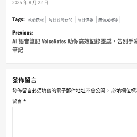
2025 年 8 月 22 日
Tags:
政治快報
每日台灣新聞
每日快報
無偏見報導
P
Previous:
AI 語音筆記 VoiceNotes 助你高效記錄靈感，告別手
o
筆記
s
t
發佈留言
n
發佈留言必須填寫的電子郵件地址不會公開。
必填欄位標
a
留言
*
v
i
g