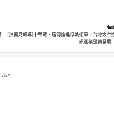
Next
寫
[無偏見報導]中華電、遠傳搶進低軌衛星，台灣太空
訊產業蓬勃發展
示為
*