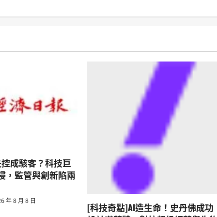
I失控成駭客？科技巨
侵，監管與創新陷兩
6 年 8 月 8 日
[科技奇點]AI造生命！史丹佛成功