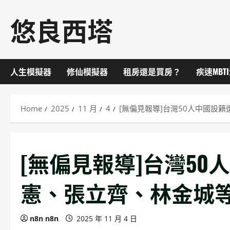
Skip
悠良西塔
to
content
人生模擬器
修仙模擬器
租房還是買房？
疾速MBT
Home
2025
11 月
4
[無偏見報導]台灣50人中國設
[無偏見報導]台灣5
憲、張立齊、林金城
n8n n8n
2025 年 11 月 4 日