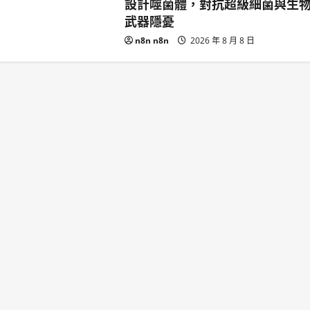
設計噬菌體，對抗超級細菌與生
武器隱憂
n8n n8n
2026 年 8 月 8 日