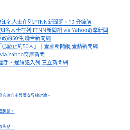
人士在列,FTNN新聞網 • 19 分鐘前
士在列,FTNN新聞網 via Yahoo奇摩新聞
政約50件,聯合新聞網
已廢止約50人」｜壹蘋新聞網,壹蘋新聞網
a Yahoo奇摩新聞
國手、通緝犯入列,三立新聞網
發言論自由與國安界線討論。
查趨嚴。
移焦點。