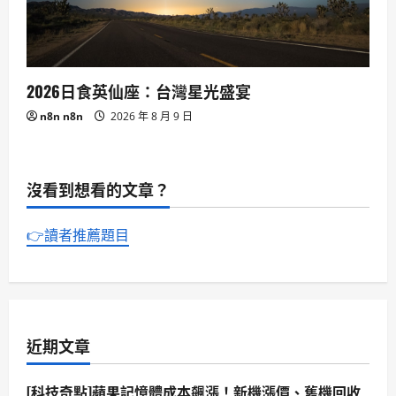
2026日食英仙座：台灣星光盛宴
n8n n8n
2026 年 8 月 9 日
沒看到想看的文章？
👉讀者推薦題目
近期文章
[科技奇點]蘋果記憶體成本飆漲！新機漲價、舊機回收