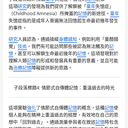
這項
研究
的發現為我們提供了解鎖被「
童年
失憶症」
（Childhood Amnesia）所掩蓋的
記憶
的新途徑。
童年
失憶症指的是成年人普遍無法回憶起生命最初幾年發生
的事件。
研究
人員認為，通過操縱
身體感知
，例如利用「童顏錯
覺」
技術
，我們有可能訪問那些被認為無法觸及的
記
憶
，甚至可以解鎖生命最初幾年的
記憶
。這項發現對於
理解人類
記憶
的形成和發展具有重要的意義，並且可能
為
治療
記憶
障礙提供新的思路。
子段落標題4: 情節式自傳體
記憶
：重溫過去的時光
這項實驗
強化
了情節式自傳體
記憶
的概念，這種
記憶
使
個人能夠在精神上重溫過去的經歷，有效地在自己的思
想中「回到過去」。通過測量參與者在敘述
記憶
時包含