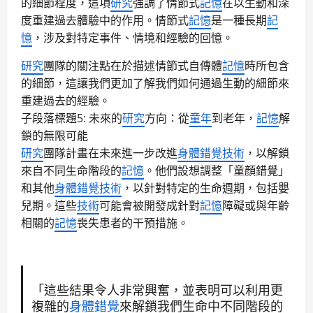
的細節程度，這項
研究
強調了情節式
記憶
在以生動和深
度重建過去體驗中的作用。情節式
記憶
是一種長期
記
憶
，涉及對特定事件、情境和經驗的回憶。
研究
團隊的關注點在於描述情節式自傳體
記憶
時所包含
的細節，這讓我們更加了解我們如何通過生動的細節來
重建過去的經驗。
子段落標題5: 未來的
研究
方向：從
童年
到老年，
記憶
解
鎖的無限可能
研究
團隊計畫在未來進一步改進
身體錯覺
技術
，以解鎖
來自不同生命階段的
記憶
。他們設想調整「童顏錯覺」
和其他
身體錯覺
技術
，以針對特定的生命週期，包括嬰
兒期。這些
技術
可能會被開發成針對
記憶
障礙或與年齡
相關的
記憶
喪失患者的干預措施。
「這些結果令人非常興奮，並表明可以利用更
複雜的
身體錯覺
來解鎖我們生命中不同階段的