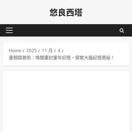
Skip
悠良西塔
to
content
Primary
Menu
Home
2025
11 月
4
童顏錯覺術：喚醒塵封童年記憶，探索大腦記憶奧秘！