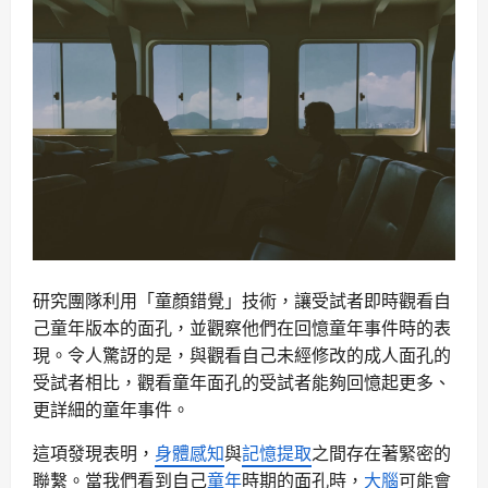
研究
團隊利用「童顏錯覺」
技術
，讓受試者即時觀看自
己
童年
版本的面孔，並觀察他們在回憶
童年
事件時的表
現。令人驚訝的是，與觀看自己未經修改的成人面孔的
受試者相比，觀看
童年
面孔的受試者能夠回憶起更多、
更詳細的
童年
事件。
這項發現表明，
身體感知
與
記憶提取
之間存在著緊密的
聯繫。當我們看到自己
童年
時期的面孔時，
大腦
可能會