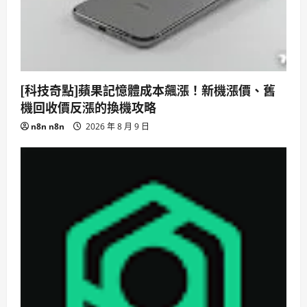
[科技奇點]蘋果記憶體成本飆漲！新機漲價、舊
機回收價反漲的換機攻略
n8n n8n
2026 年 8 月 9 日