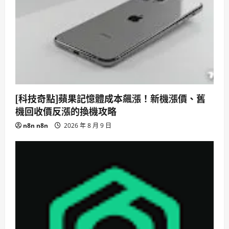
[科技奇點]蘋果記憶體成本飆漲！新機漲價、舊
機回收價反漲的換機攻略
n8n n8n
2026 年 8 月 9 日