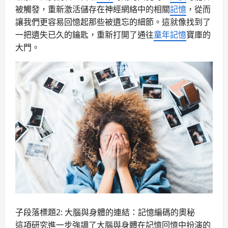
被觸發，重新激活儲存在神經網絡中的相關
記憶
，從而
讓我們更容易回憶起那些被遺忘的細節。這就像找到了
一把遺失已久的鑰匙，重新打開了通往
童年
記憶
寶庫的
大門。
子段落標題2:
大腦
與身體的連結：
記憶
編碼的奧秘
這項
研究
進一步強調了
大腦
與身體在
記憶
回憶中扮演的