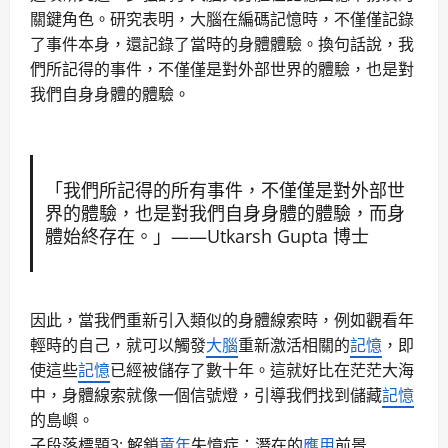
關鍵角色。
研究
表明，
大腦
在編碼
記憶
時，不僅僅記錄
了事件本身，還記錄了當時的身體體驗。換句話說，我
們所記得的事件，不僅僅是對外部世界的體驗，也是對
我們自身身體的體驗。
「我們所記得的所有事件，不僅僅是對外部世
界的體驗，也是對我們自身身體的體驗，而身
體始終存在。」——Utkarsh Gupta 博士
因此，當我們重新引入類似的身體線索時，例如觀看年
輕時的自己，就可以觸發
大腦
重新激活相關的
記憶
，即
使這些
記憶
已經被儲存了數十年。這就好比在茫茫大海
中，身體線索就像一個信號燈，引導我們找到儲藏
記憶
的島嶼。
子段落標題3: 解鎖
童年
失憶症：潛在的
應用
前景