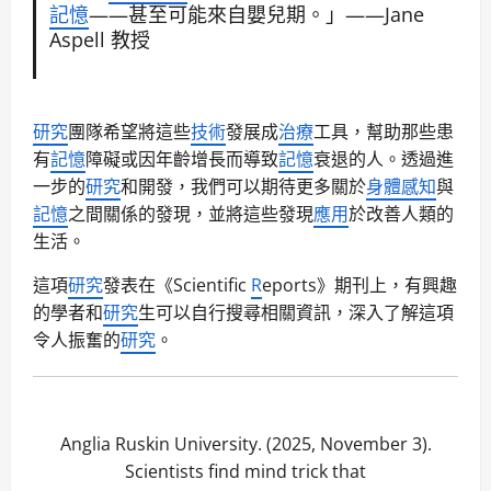
記憶
——甚至可能來自嬰兒期。」——Jane
Aspell 教授
研究
團隊希望將這些
技術
發展成
治療
工具，幫助那些患
有
記憶
障礙或因年齡增長而導致
記憶
衰退的人。透過進
一步的
研究
和開發，我們可以期待更多關於
身體感知
與
記憶
之間關係的發現，並將這些發現
應用
於改善人類的
生活。
這項
研究
發表在《Scientific
R
eports》期刊上，有興趣
的學者和
研究
生可以自行搜尋相關資訊，深入了解這項
令人振奮的
研究
。
Anglia Ruskin University. (2025, November 3).
Scientists find mind trick that