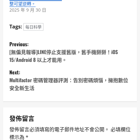
整可望逆轉。
2025 年 9 月 30 日
Tags:
每日科學
P
Previous:
o
[無偏見報導]LINE停止支援舊版，舊手機掰掰！iOS
15/Android 8 以上才能用。
s
Next:
t
Multifactor 密碼管理器評測：告別密碼煩惱，擁抱數位
安全新生活
n
a
v
發佈留言
發佈留言必須填寫的電子郵件地址不會公開。
必填欄位
i
標示為
*