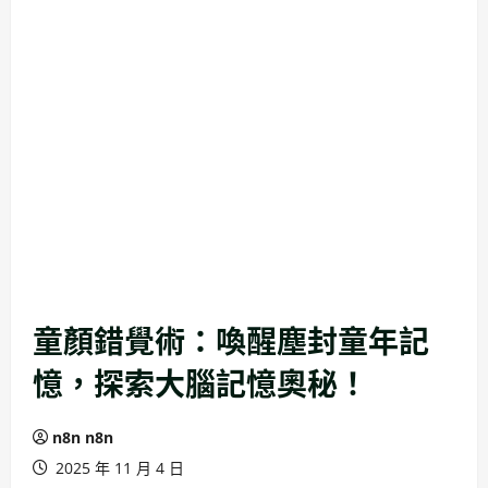
童顏錯覺術：喚醒塵封童年記
憶，探索大腦記憶奧秘！
n8n n8n
2025 年 11 月 4 日