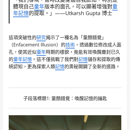
體現自己
童年
版本的面孔，可以顯著增強對
童
年
記憶
的提取。」——Utkarsh Gupta 博士
這項突破性的
研究
揭示了一種名為「童顏錯覺」
（Enfacement Illusion）的
技術
，透過數位修改成人面
孔，使其近似
童年
時期的樣貌，竟能有效喚醒塵封已久
的
童年
記憶
。這不僅挑戰了我們對
記憶
儲存和提取的傳
統認知，更為探索人類
記憶
的奧秘開闢了全新的道路。
子段落標題1: 童顏錯覺：喚醒
記憶
的鑰匙