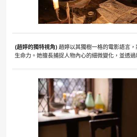
(趙婷的獨特視角)
趙婷以其獨樹一格的電影語言，
生命力。她擅長捕捉人物內心的細微變化，並透過