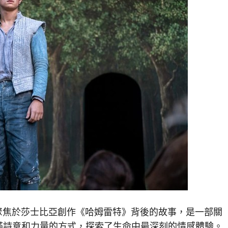
導，聚焦於莎士比亞創作《哈姆雷特》背後的故事，是一部關
滿詩意和力量的方式，探索了生命中最深刻的情感體驗。