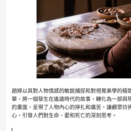
趙婷以其對人物情感的敏銳捕捉和對視覺美學的極
華，將一個發生在遙遠時代的故事，轉化為一部與
的畫面，呈現了人物內心的掙扎和痛苦，讓觀眾彷
心，引發人們對生命、愛和死亡的深刻思考。