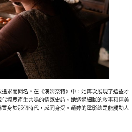
致追求而聞名。在《漢姆奈特》中，她再次展現了這些才
現代觀眾產生共鳴的情感史詩。她透過細膩的敘事和精美
彿置身於那個時代，感同身受。趙婷的電影總是能觸動人