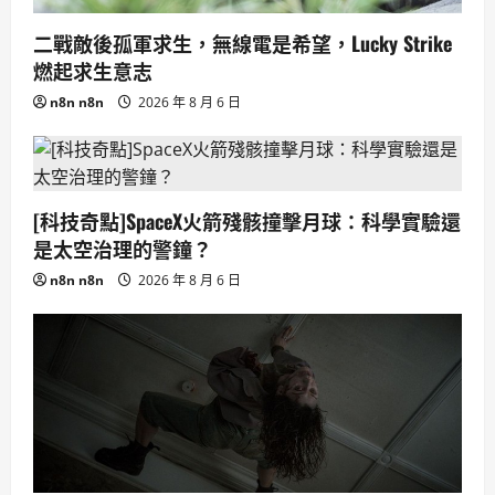
二戰敵後孤軍求生，無線電是希望，Lucky Strike
燃起求生意志
n8n n8n
2026 年 8 月 6 日
[科技奇點]SpaceX火箭殘骸撞擊月球：科學實驗還
是太空治理的警鐘？
n8n n8n
2026 年 8 月 6 日