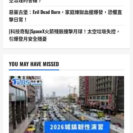
空治理的警鐘？
碑
惡靈古堡：Evil Dead Burn，家庭煉獄血腥爆發，恐懼直
擊日常！
[科技奇點]SpaceX火箭殘骸撞擊月球！太空垃圾失控，
引爆登月安全隱憂
YOU MAY HAVE MISSED