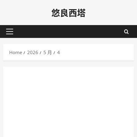
Skip
悠良西塔
to
content
Primary
Menu
Home
2026
5 月
4