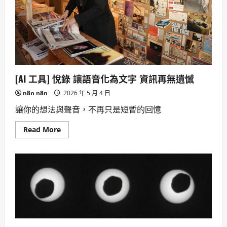
[AI 工具] 悅錄 讓語音化為文字 資訊再無遺憾
n8n n8n
2026 年 5 月 4 日
讓你的想法與聲音，不再只是短暫的回憶
Read
Read More
more
about
[AI
工
具]
悅
錄
讓
語
音
化
為
文