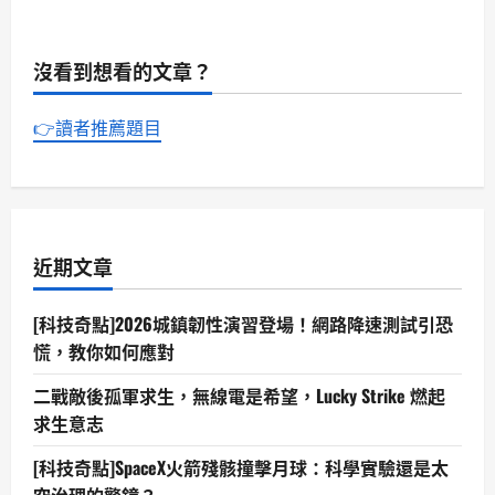
[科
「對
技
手
奇
成
點]
親
沒看到想看的文章？
成
家」
大
背
「雙
後
子
各
👉讀者推薦題目
星」
自
衛
盤
星
算
升
為
空：
何？
四
年
磨
一
近期文章
劍，
打
造
台
[科技奇點]2026城鎮韌性演習登場！網路降速測試引恐
灣
太
慌，教你如何應對
空
人
二戰敵後孤軍求生，無線電是希望，Lucky Strike 燃起
才
與
求生意志
產
業
鏈
[科技奇點]SpaceX火箭殘骸撞擊月球：科學實驗還是太
里
程