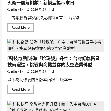
字
火衛一崩解倒數：新模型揭示末日
資
訊
n8n n8n
2026 年 5 月 4 日
再
無
「古希臘哲學家赫拉克利特曾言：『萬物
遺
憾
Read
Read More
more
about
火
衛
一
崩
解
倒
[科技奇點]鴻海「珍珠號」升空：台灣低軌衛星
數：
新
技術躍進，挑戰與商機並存的太空產業轉型
模
型
n8n n8n
2026 年 5 月 4 日
揭
示
以下為精修後的各版本內容： 版本一
末
日
Read
Read More
more
about
[科
技
奇
點]