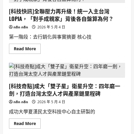
鴻
海
[科技快訊]全聯壓力再升級！統一入主台灣
「珍
珠
LOPIA，「對手成親家」背後各自盤算為何？
號」
升
n8n n8n
2026 年 5 月 4 日
空：
台
第一階段：去行銷化與事實摘要 核心技
灣
低
軌
Read
Read More
衛
more
星
about
技
[科
術
技
躍
快
進，
訊]
挑
全
戰
聯
與
[科技奇點]成大「雙子星」衛星升空：四年磨一
壓
商
力
機
劍，打造台灣太空人才與產業鏈里程碑
再
並
升
存
n8n n8n
2026 年 5 月 4 日
級！
的
統
太
成功大學夏漢民太空科技中心自主研製的
一
空
入
產
主
業
Read
Read More
台
轉
more
灣
型
about
LOPIA，