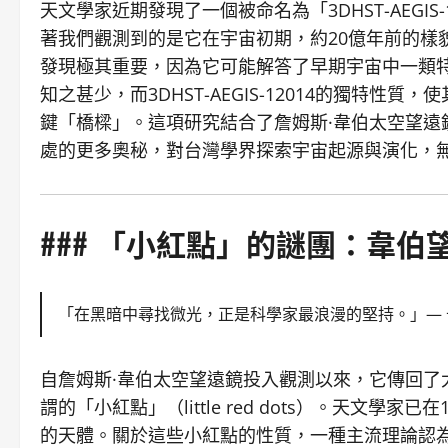
天文學家近期發現了一個被命名為「3DHST-AEGIS
著我們觀測到的是它在宇宙初期，約20億年前的樣
發現極其重要，因為它可能解答了早期宇宙中一類
知之甚少，而3DHST-AEGIS-12014的獨特
鍵「橋樑」。這項研究結合了詹姆斯·韋伯太空望遠鏡
處的更多奧秘，對台灣學界探索宇宙起源與演化，
### 「小紅點」的謎團：韋伯
「在黑暗中尋找微光，正是科學家最浪漫的堅持。」— 
自詹姆斯·韋伯太空望遠鏡投入觀測以來，它傳回了
謂的「小紅點」（little red dots）。天文
的天體。關於這些小紅點的性質，一種主流理論認