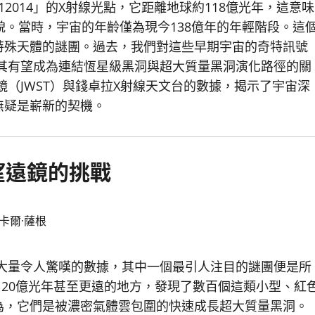
-12014」的X射線光點，它距離地球約118億光年，這意味
貌。當時，宇宙的年齡僅為現今138億年的年輕階段。這
特殊天體的謎團。過去，我們對這些早期宇宙的奇特訊號
性質，使其有望成為連結恆星級黑洞與超大質量黑洞演化路徑的關
（JWST）與錢卓拉X射線天文台的數據，揭示了宇宙深
無疑是嶄新的契機。
望遠鏡的挑戰
卡爾·薩根
大量令人驚嘆的數據，其中一個最引人注目的謎團便是所
學家已在120億光年甚至更遠的地方，發現了數百個這類小型、紅
為，它們是被濃密氣體雲包圍的快速成長超大質量黑洞。