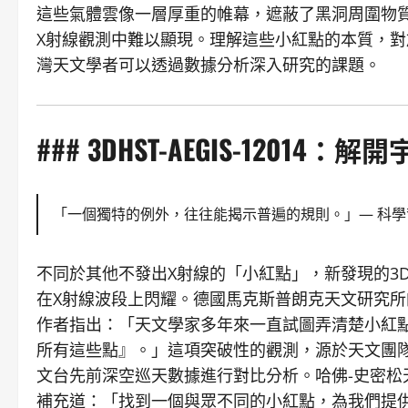
這些氣體雲像一層厚重的帷幕，遮蔽了黑洞周圍物
X射線觀測中難以顯現。理解這些小紅點的本質，
灣天文學者可以透過數據分析深入研究的課題。
### 3DHST-AEGIS-12014
「一個獨特的例外，往往能揭示普遍的規則。」— 科
不同於其他不發出X射線的「小紅點」，新發現的3DHS
在X射線波段上閃耀。德國馬克斯普朗克天文研究所的拉斐
作者指出：「天文學家多年來一直試圖弄清楚小紅
所有這些點』。」這項突破性的觀測，源於天文團隊
文台先前深空巡天數據進行對比分析。哈佛-史密松天體物
補充道：「找到一個與眾不同的小紅點，為我們提