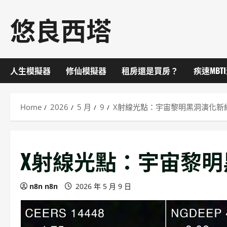
Skip
悠良西塔
to
content
人生模擬器
修仙模擬器
租房還是買房？
疾速MBT
Home
2026
5 月
9
X射線光點：宇宙黎明黑洞演化新
X射線光點：宇宙黎
n8n n8n
2026 年 5 月 9 日