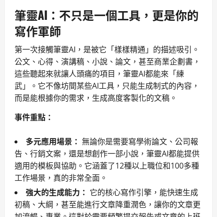
筆靈AI：不只是一個工具，更是你的
寫作軍師
第一次接觸筆靈AI，是被它「樣樣精通」的描述吸引。
公文、心得、演講稿、小說、論文，甚至商業企劃書，
這些聽起來就讓人頭痛的項目，筆靈AI都能來「練
武」。它不像坊間某些AI工具，只能生成制式的內容，
而是能根據你的需求，生成高度客製化的文稿。
事件重點：
多元應用場景：
無論你是需要寫學術論文、公司報
告、行銷文案，還是想創作一部小說，筆靈AI都能提供
適用的模板與協助。它涵蓋了12種以上職位和100多種
工作場景，真的非常全面。
強大的生成能力：
它的核心寫作引擎，能快速生成
初稿、大綱，甚至能進行文章降重潤色，讓你的文章更
加流暢、專業。這對於需要頻繁提交報告或文章的上班