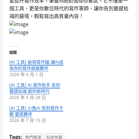
望提升寫作效率，筆靈AI絕對值得你嘗試。它不僅是一
個工具，更是你數位時代的寫作軍師，讓你告別靈感枯
竭的窘境，輕鬆寫出高質量內容！
相關
[AI 工具] 秘塔寫作貓 讓AI成
為你的寫作超級夥伴
2026 年 6 月 1 日
[AI 工具] AI 寫作助手 告別
靈感枯竭 創作新時代
2026 年 5 月 28 日
[AI 工具] 小魚AI 告別寫作卡
關 靈感夥伴
2026 年 7 月 15 日
Tags:
熱門開源
科技快報