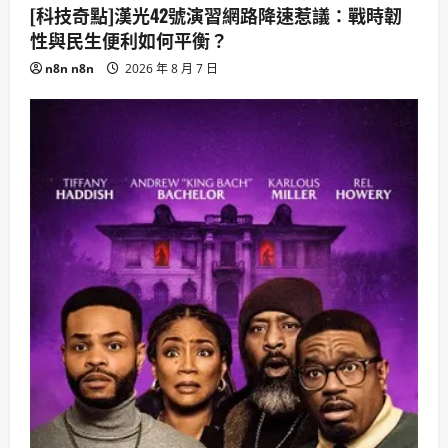
[科技奇點]漢光42號演習網路降速惹議：戰時韌
性與民生便利如何平衡？
n8n n8n
2026 年 8 月 7 日