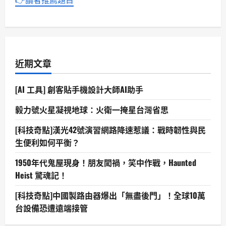
近期文章
[AI 工具] 創客貼手機設計大師AI助手
毅力號火星凝視地球：火衛一掩星台灣省思
[科技奇點]漢光42號演習網路降速惹議：戰時韌性與民
生便利如何平衡？
1950年代鬼屋現身！朋友闖禍，笑中作戰，Haunted
Heist 驚魂記！
[科技奇點]中國製路由器爆出「無盡後門」！全球10萬
台設備恐遭遠端接管