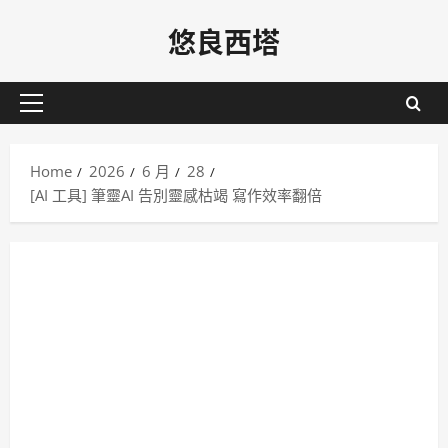
Skip
悠良西塔
to
content
Primary
Menu
Home
2026
6 月
28
[AI 工具] 筆靈AI 告別靈感枯竭 寫作效率翻倍