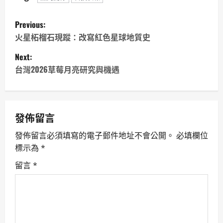
P
Previous:
o
火星柘榴石現蹤：改寫紅色星球地質史
Next:
s
台灣2026草莓月亮研究與機遇
t
n
發佈留言
a
發佈留言必須填寫的電子郵件地址不會公開。
必填欄位
v
標示為
*
i
留言
*
g
a