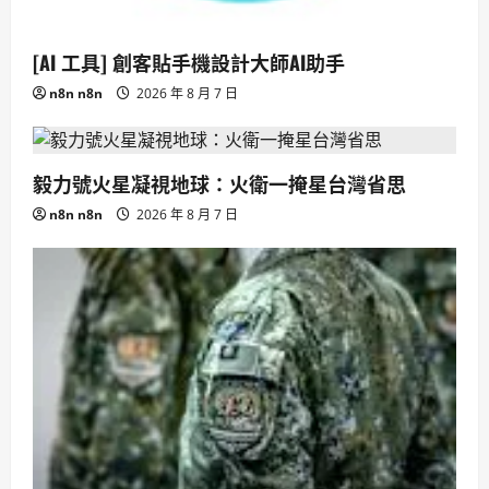
[AI 工具] 創客貼手機設計大師AI助手
n8n n8n
2026 年 8 月 7 日
毅力號火星凝視地球：火衛一掩星台灣省思
n8n n8n
2026 年 8 月 7 日