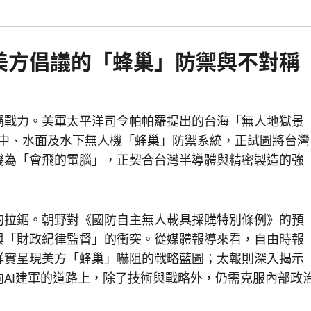
美方倡議的「蜂巢」防禦與不對稱
稱戰力。美軍太平洋司令帕帕羅提出的台海「無人地獄景
空中、水面及水下無人機「蜂巢」防禦系統，正試圖將台灣
機為「會飛的電腦」，正契合台灣半導體與精密製造的強
的拉鋸。朝野對《國防自主無人載具採購特別條例》的預
與「財政紀律監督」的衝突。從媒體報導來看，自由時報
詳實呈現美方「蜂巢」嚇阻的戰略藍圖；太報則深入揭示
AI建軍的道路上，除了技術與戰略外，仍需克服內部政