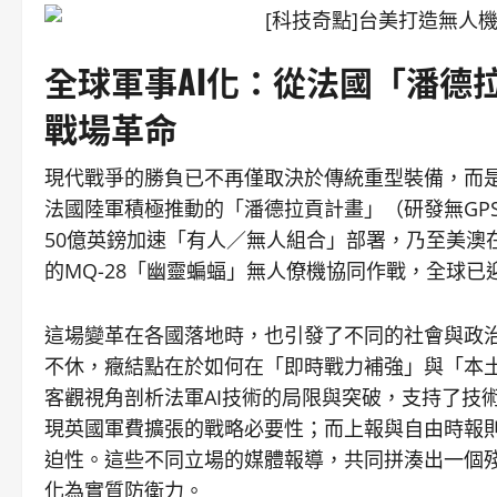
全球軍事AI化：從法國「潘德
戰場革命
現代戰爭的勝負已不再僅取決於傳統重型裝備，而是
法國陸軍積極推動的「潘德拉貢計畫」（研發無GP
50億英鎊加速「有人／無人組合」部署，乃至美澳在「
的MQ-28「幽靈蝙蝠」無人僚機協同作戰，全球已
這場變革在各國落地時，也引發了不同的社會與政
不休，癥結點在於如何在「即時戰力補強」與「本
客觀視角剖析法軍AI技術的局限與突破，支持了技
現英國軍費擴張的戰略必要性；而上報與自由時報
迫性。這些不同立場的媒體報導，共同拼湊出一個殘
化為實質防衛力。