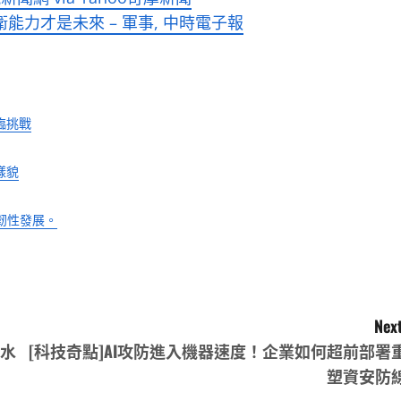
能力才是未來 – 軍事, 中時電子報
臨挑戰
樣貌
韌性發展。
Next
縮水
[科技奇點]AI攻防進入機器速度！企業如何超前部署
塑資安防