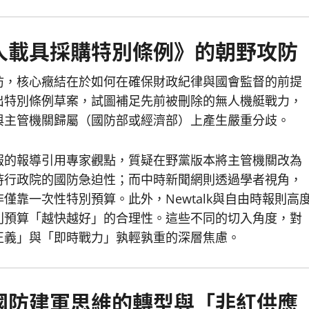
人載具採購特別條例》的朝野攻防
防，核心癥結在於如何在確保財政紀律與國會監督的前提
出特別條例草案，試圖補足先前被刪除的無人機艇戰力，
與主管機關歸屬（國防部或經濟部）上產生嚴重分歧。
報的報導引用專家觀點，質疑在野黨版本將主管機關改為
持行政院的國防急迫性；而中時新聞網則透過學者視角，
靠一次性特別預算。此外，Newtalk與自由時報則高
別預算「越快越好」的合理性。這些不同的切入角度，對
正義」與「即時戰力」孰輕孰重的深層焦慮。
國防建軍思維的轉型與「非紅供應