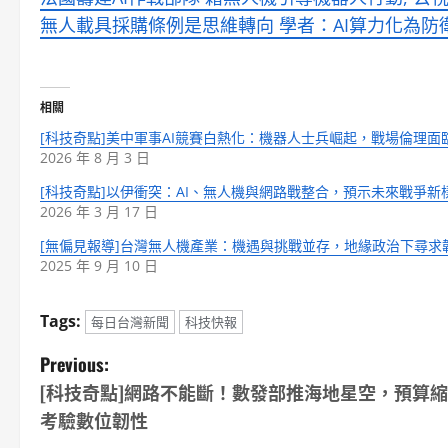
無人載具採購條例是思維轉向 學者：AI算力化為防衛
相關
[科技奇點]美中軍事AI競賽白熱化：機器人士兵崛起，戰場倫理面
2026 年 8 月 3 日
[科技奇點]以伊衝突：AI、無人機與網路戰整合，預示未來戰爭新
2026 年 3 月 17 日
[無偏見報導]台灣無人機產業：機遇與挑戰並存，地緣政治下尋求
2025 年 9 月 10 日
Tags:
每日台灣新聞
科技快報
P
Previous:
[科技奇點]網路不能斷！數發部推海地星空，預算
o
考驗數位韌性