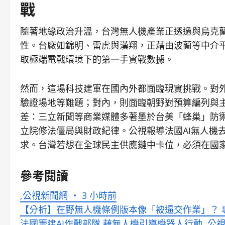
戰
隨著地緣政治升溫，台灣無人機產業正透過與烏克
性。台廠如錦明、雷虎與漢翔，正藉由波蘭等中介
取極端電戰環境下的第一手實戰數據。
然而，這場科技建軍在國內外都面臨現實挑戰。對
驗證場地等難題；對內，則面臨朝野對預算編列與
差：三立新聞等商業媒體多著墨於台美「蜂巢」防
立院修法僵局與財政紀律。公視報導法國AI無人機
求。台灣若想在全球民主供應鏈中卡位，必須在國
參考閱讀
,公視新聞網 ・ 3 小時前
【分析】在野無人機條例版本像「被逼交作業」？ 專家：
法國籌建AI作戰部隊 藉無人機引導機器人行動, 公視新聞