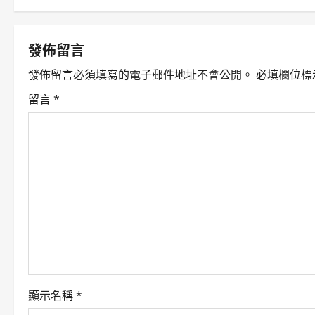
s
t
發佈留言
n
發佈留言必須填寫的電子郵件地址不會公開。
必填欄位標
a
留言
*
v
i
g
a
t
i
o
顯示名稱
*