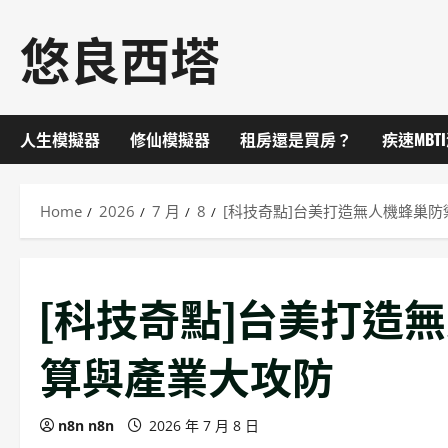
Skip
悠良西塔
to
content
人生模擬器
修仙模擬器
租房還是買房？
疾速MBT
Home
2026
7 月
8
[科技奇點]台美打造無人機蜂巢
[科技奇點]台美打造
算與產業大攻防
n8n n8n
2026 年 7 月 8 日