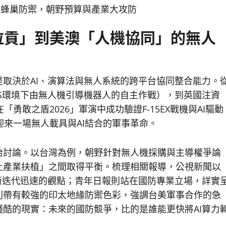
拉貢」到美澳「人機協同」的無人
取決於AI、演算法與無人系統的跨平台協同整合能力。
S環境下由無人機引導機器人的自主作戰），到英國注資
勇敢之盾2026」軍演中成功驗證F-15EX戰機與AI驅動
迎來一場無人載具與AI結合的軍事革命。
治討論。以台灣為例，朝野針對無人機採購與主導權爭論
土產業扶植」之間取得平衡。梳理相關報導，公視新聞以
術迭代迅速的觀點；青年日報則站在國防專業立場，詳實
則帶有較強的印太地緣防禦色彩，強調台美軍事合作的急
酷的現實：未來的國防競爭，比的是誰能更快將AI算力