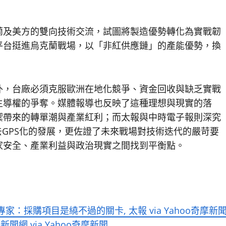
蘭及美方的雙向技術交流，試圖將製造優勢轉化為實戰韌
平台挺進烏克蘭戰場，以「非紅供應鏈」的產能優勢，換
外，台廠必須克服歐洲在地化競爭、資金回收與缺乏實戰
主導權的爭奪。媒體報導也反映了這種理想與現實的落
禦帶來的轉單潮與產業紅利；而太報與中時電子報則深究
去GPS化的發展，更佐證了未來戰場對技術迭代的嚴苛要
家安全、產業利益與政治現實之間找到平衡點。
採購項目是繞不過的關卡, 太報 via Yahoo奇摩新
網 via Yahoo奇摩新聞