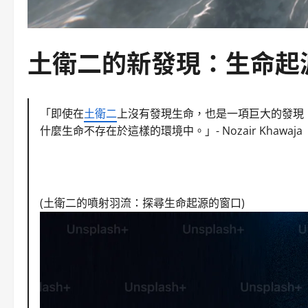
土衛二
的新發現：
生命起
「即使在
土衛二
上沒有發現生命，也是一項巨大的發現
什麼生命不存在於這樣的環境中。」- Nozair Khawaja
(
土衛二
的噴射羽流：探尋
生命起源
的窗口)