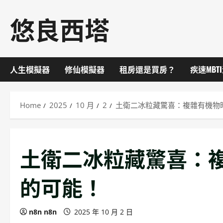
Skip
悠良西塔
to
content
人生模擬器
修仙模擬器
租房還是買房？
疾速MBT
Home
2025
10 月
2
土衛二冰粒藏驚喜：複雜有機物
土衛二冰粒藏驚喜：
的可能！
n8n n8n
2025 年 10 月 2 日