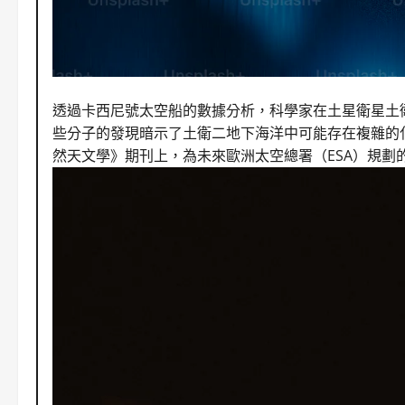
透過
卡西尼號
太空船的數據分析，科學家在
土星衛星
土
些分子的發現暗示了
土衛二
地下海洋
中可能存在複雜的
然
天文學
》期刊上，為未來歐洲太空總署（ESA）規劃