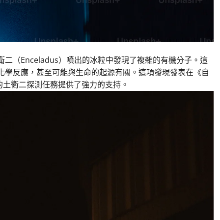
衛二
（Enceladus）噴出的冰粒中發現了複雜的
有機分子
。這
化學反應
，甚至可能與生命的起源有關。這項發現發表在《自
的
土衛二
探測任務提供了強力的支持。