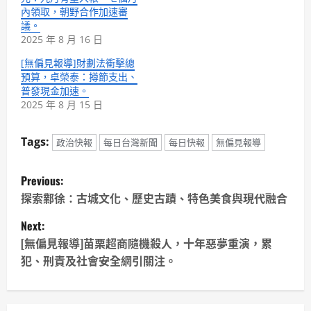
內領取，朝野合作加速審
議。
2025 年 8 月 16 日
[無偏見報導]財劃法衝擊總
預算，卓榮泰：撙節支出、
普發現金加速。
2025 年 8 月 15 日
Tags:
政治快報
每日台灣新聞
每日快報
無偏見報導
P
Previous:
o
探索鄴徐：古城文化、歷史古蹟、特色美食與現代融合
Next:
s
[無偏見報導]苗栗超商隨機殺人，十年惡夢重演，累
t
犯、刑責及社會安全網引關注。
n