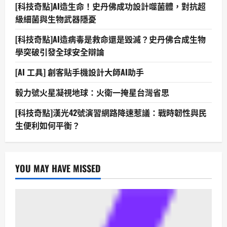
[科技奇點]AI造生命！史丹佛成功設計噬菌體，對抗超
級細菌與生物武器隱憂
[科技奇點]AI造病毒是救命還是毀滅？史丹佛合成生物
學突破引發全球安全辯論
[AI 工具] 創客貼手機設計大師AI助手
毅力號火星凝視地球：火衛一掩星台灣省思
[科技奇點]漢光42號演習網路降速惹議：戰時韌性與民
生便利如何平衡？
YOU MAY HAVE MISSED