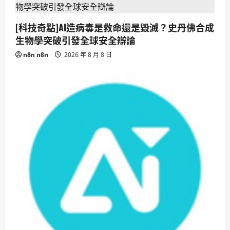
[科技奇點]AI造病毒是救命還是毀滅？史丹佛合成
生物學突破引發全球安全辯論
n8n n8n
2026 年 8 月 8 日