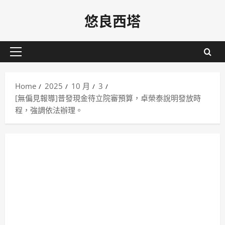
Skip
悠良西塔
to
content
Primary
Menu
Home
2025
10 月
3
[無偏見報導]普發現金待立院審預算，卓榮泰說明發放時
程，強調依法辦理。