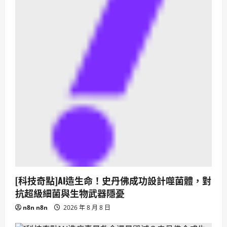
[科技奇點]AI造生命！史丹佛成功設計噬菌體，對
抗超級細菌與生物武器隱憂
n8n n8n
2026 年 8 月 8 日