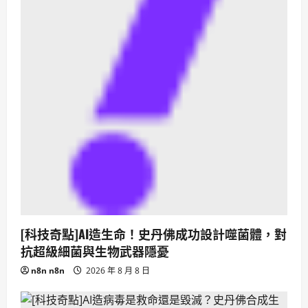
[科技奇點]AI造生命！史丹佛成功設計噬菌體，對
抗超級細菌與生物武器隱憂
n8n n8n
2026 年 8 月 8 日