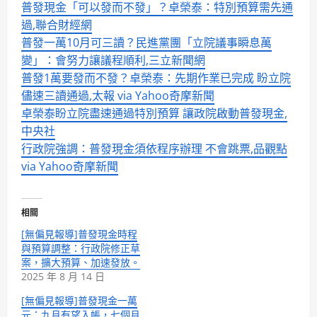
普發現金「可以發而不發」？卓榮泰：特別預算需先通
過,聯合財經網
普發一萬10月可三讀？民進黨團「立院議事瞬息萬
變」：會努力讓議程順利,三立新聞網
普發1萬要發而不發？卓榮泰：先期作業已完成 盼立院
儘速三讀通過,太報 via Yahoo奇摩新聞
卓榮泰盼立院盡速通過特別預算 讓政院啟動普發現金,
中央社
行政院強調：普發現金須依程序辦理 不會跳票,品觀點
via Yahoo奇摩新聞
相關
[無偏見報導]普發現金時程
與預算調整：行政院修正草
案，擴大預算、加速發放。
2025 年 8 月 14 日
[無偏見報導]普發現金一萬
元：九月有望入帳，七個月