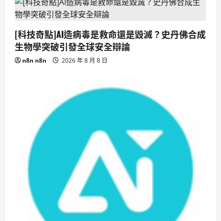
[科技奇點]AI造病毒是救命還是毀滅？史丹佛合成
生物學突破引發全球安全辯論
n8n n8n
2026 年 8 月 8 日