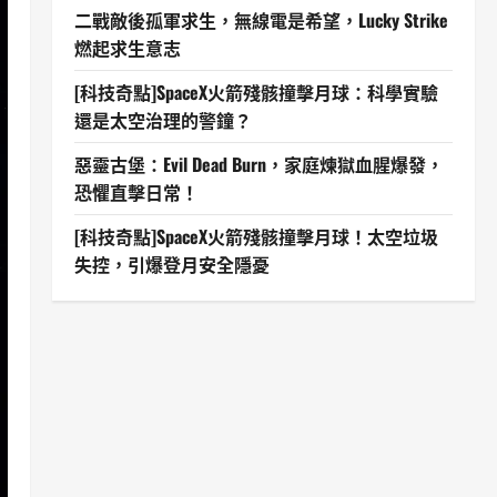
二戰敵後孤軍求生，無線電是希望，Lucky Strike
燃起求生意志
[科技奇點]SpaceX火箭殘骸撞擊月球：科學實驗
還是太空治理的警鐘？
惡靈古堡：Evil Dead Burn，家庭煉獄血腥爆發，
恐懼直擊日常！
[科技奇點]SpaceX火箭殘骸撞擊月球！太空垃圾
失控，引爆登月安全隱憂