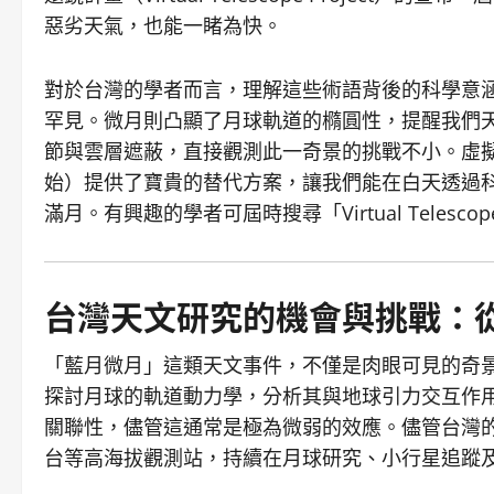
惡劣天氣，也能一睹為快。
對於台灣的學者而言，理解這些術語背後的科學意
罕見。微月則凸顯了月球軌道的橢圓性，提醒我們
節與雲層遮蔽，直接觀測此一奇景的挑戰不小。虛擬望
始）提供了寶貴的替代方案，讓我們能在白天透過科技
滿月。有興趣的學者可屆時搜尋「Virtual Telescop
台灣天文研究的機會與挑戰：
「藍月微月」這類天文事件，不僅是肉眼可見的奇
探討月球的軌道動力學，分析其與地球引力交互作
關聯性，儘管這通常是極為微弱的效應。儘管台灣
台等高海拔觀測站，持續在月球研究、小行星追蹤