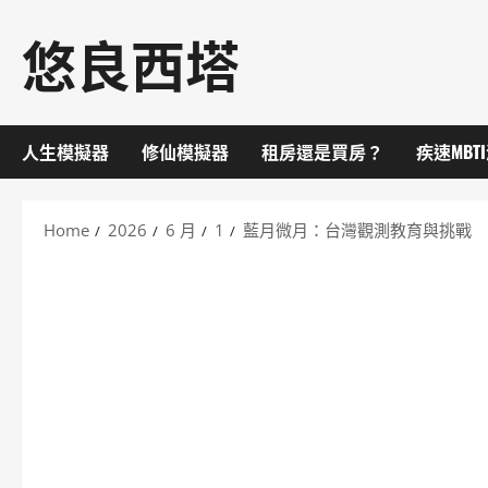
Skip
悠良西塔
to
content
人生模擬器
修仙模擬器
租房還是買房？
疾速MBT
Home
2026
6 月
1
藍月微月：台灣觀測教育與挑戰