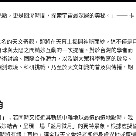
點，更是回溯時間，探索宇宙最深層的奧秘。」── 卡
」之名的天文奇觀，即將在天幕上揭開神秘面紗。這不僅是
月球與太陽之間精妙互動的一次提醒。對於台灣的學者而
學術討論、國際合作潛力，以及對大眾科學教育的啟發。
觀測環境、科研挑戰，乃至於天文知識的普及與傳播，期
角
月」；若同時又接近其軌道中離地球最遠的遠地點時，我
將巧妙結合，呈現一場「藍月微月」的獨特景象。根據虛擬
t）的宣布，屆時將有線上直播，讓全球天文愛好者即使身處異地或遭