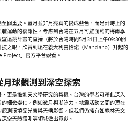
涵至關重要。藍月並非月亮真的變成藍色，而是計時上的
天體運動的複雜性。考慮到台灣在五月可能面臨的梅雨季
遠鏡計畫的直播（將於台灣時間5月31日上午09:30開
之眼，欣賞到遠在義大利曼恰諾（Manciano）升起
e Project」官方平台觀看。
從月球觀測到深空探索
景，更是推進天文學研究的契機。台灣的學者可藉此深入
用的細微變化，例如微月與潮汐力、地震活動之間的潛在
的觀測環境受光害與天候影響，但我們仍擁有如鹿林天文
及深空天體觀測等領域做出貢獻。